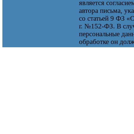
является согласие
автора письма, ук
со статьей 9 ФЗ «
г. №152-ФЗ. В случ
персональные данн
обработке он долж