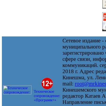
Сетевое издание 
муниципального 
зарегистрировано
сфере связи, инф
коммуникаций. се
2018 г. Адрес реда
Кинешма, ул. Ленин
mail:
root@mrkine
Кинешемского мун
Техническое
редактор Катаев А
сопровождение:
«Программ+»
Направление письм