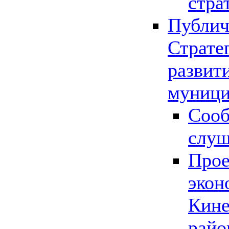
стра
Публич
Страте
развит
муници
Сооб
слу
Прое
экон
Кине
райо