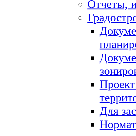
Отчеты, 
Градостр
Докуме
планир
Докуме
зониро
Проект
террит
Для за
Нормат