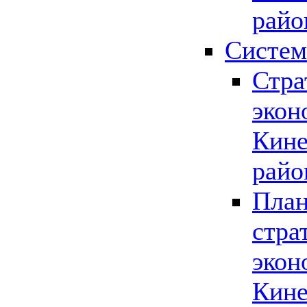
райо
Систем
Стра
экон
Кине
райо
План
стра
экон
Кине