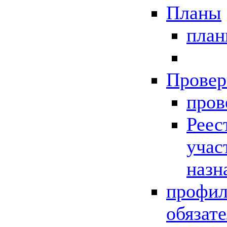
Планы
пла
Провер
пров
Реес
учас
назн
профил
обязат