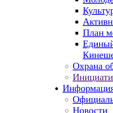
Культу
Активн
План м
Единый
Кинеше
Охрана об
Инициати
Информаци
Официаль
Новости