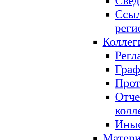
Свед
Ссыл
реги
Коллег
Регл
Граф
Прот
Отче
колл
Иные
Матери