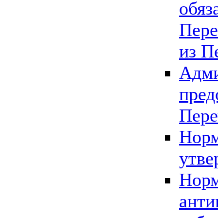
обяз
Пере
из П
Адми
пред
Пере
Норм
утве
Норм
анти