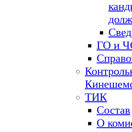
канд
долж
Свед
ГО и Ч
Справо
Контрольн
Кинешемс
ТИК
Состав
О коми