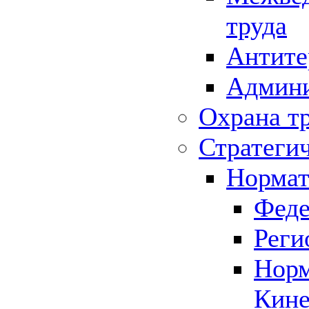
труда
Антите
Админи
Охрана т
Стратеги
Нормат
Феде
Реги
Норм
Кине