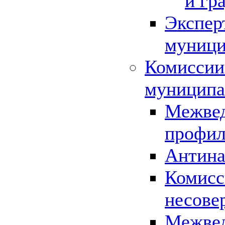
и гр
Экспер
муници
Комиссии
муниципа
Межвед
профил
Антина
Комисс
несове
Межвед