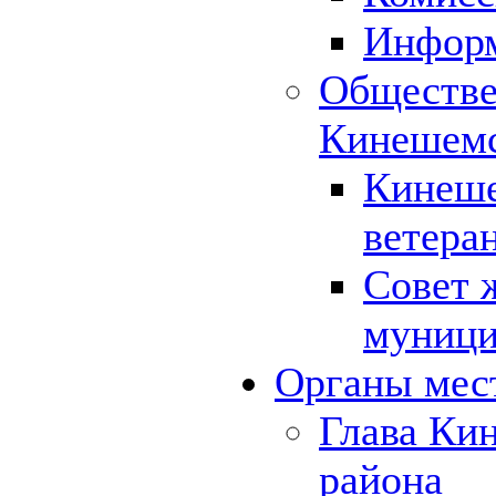
Инфор
Обществе
Кинешемс
Кинеше
ветера
Совет 
муници
Органы мес
Глава Ки
района