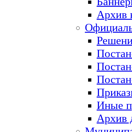
Баннер
Архив 
Официаль
Решени
Постан
Постан
Постан
Приказ
Иные п
Архив 
Муницип