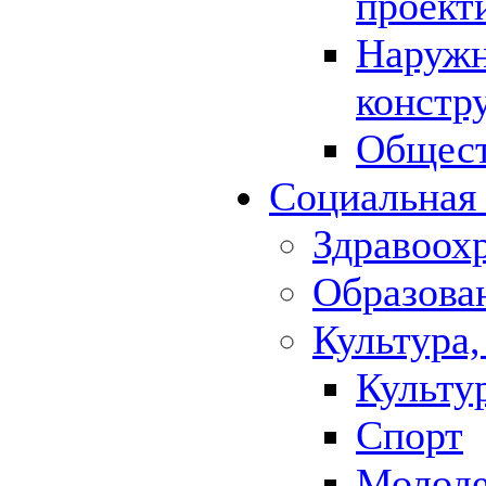
проект
Наружн
констр
Общест
Социальная
Здравоох
Образова
Культура,
Культу
Спорт
Молод