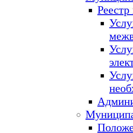
Реестр
Услу
межв
Услу
элек
Услу
необ
Админи
Муниципа
Положе