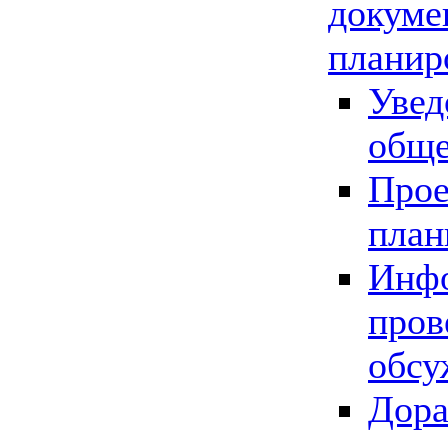
докуме
планир
Увед
обще
Прое
план
Инфо
пров
обсу
Дора