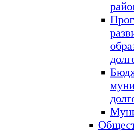
райо
Прог
разв
обра
долг
Бюдж
муни
долг
Мун
Общест