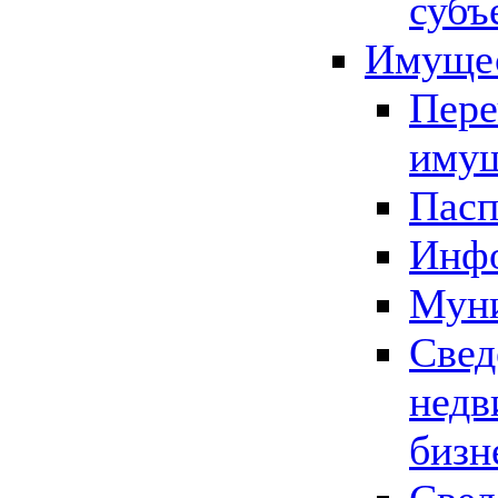
субъ
Имущес
Пере
имущ
Пасп
Инфо
Муни
Свед
недв
бизн