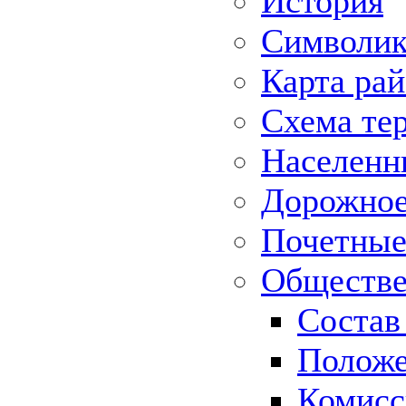
История
Символик
Карта ра
Схема те
Населенн
Дорожное 
Почетные
Обществе
Состав
Положе
Комисс