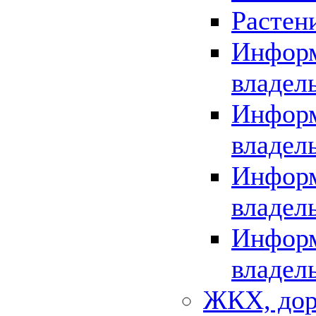
Растен
Информ
владел
Информ
владел
Информ
владел
Информ
владел
ЖКХ, дор