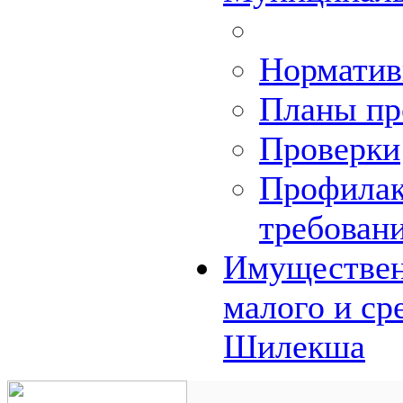
Норматив
Планы пр
Проверки
Профилак
требован
Имуществен
малого и ср
Шилекша