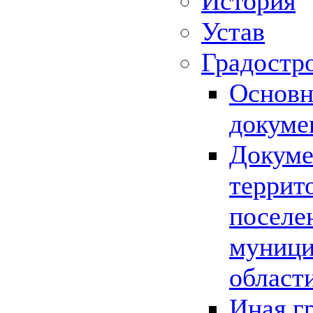
История
Устав
Градостр
Основн
докуме
Докуме
террит
поселе
муници
област
Иная г