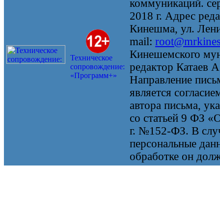
коммуникаций. се
2018 г. Адрес реда
Кинешма, ул. Ленин
mail:
root@mrkine
Кинешемского мун
Техническое
редактор Катаев А
сопровождение:
«Программ+»
Направление письм
является согласие
автора письма, ук
со статьей 9 ФЗ «
г. №152-ФЗ. В случ
персональные данн
обработке он долж