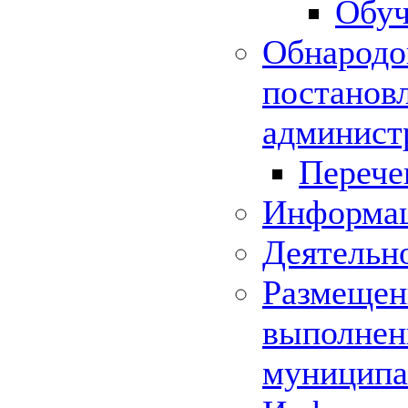
Обуч
Обнародо
постанов
админист
Перече
Информац
Деятельн
Размещени
выполнени
муниципа