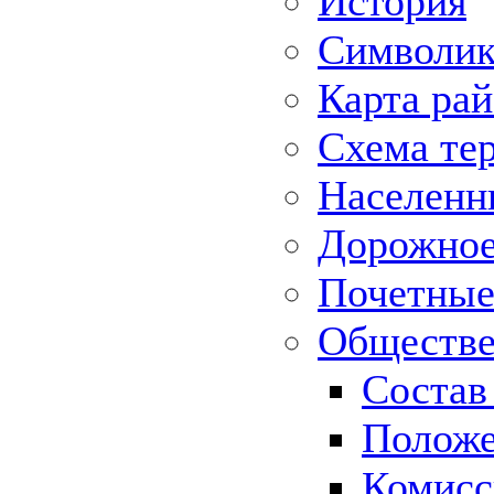
История
Символик
Карта ра
Схема те
Населенн
Дорожное 
Почетные
Обществе
Состав
Положе
Комисс