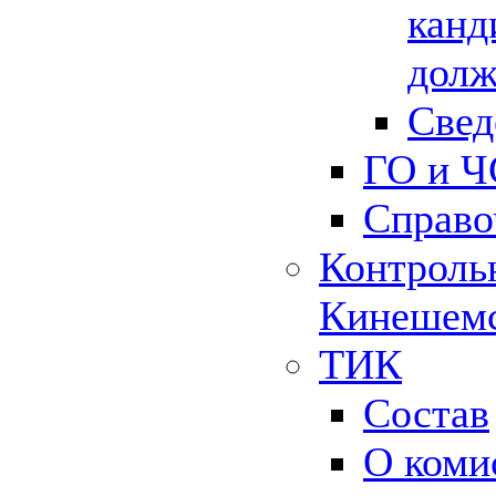
канд
долж
Свед
ГО и Ч
Справо
Контрольн
Кинешемс
ТИК
Состав
О коми