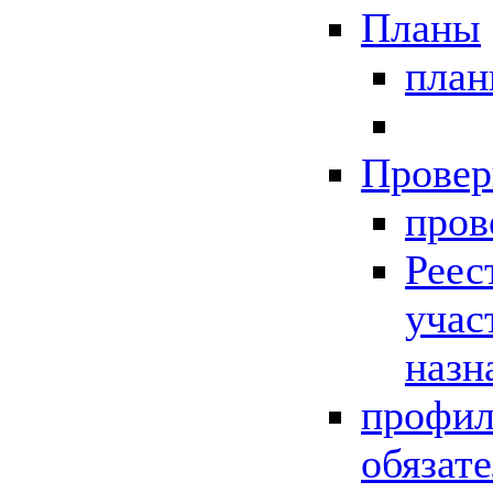
Планы
пла
Провер
пров
Реес
учас
назн
профил
обязат