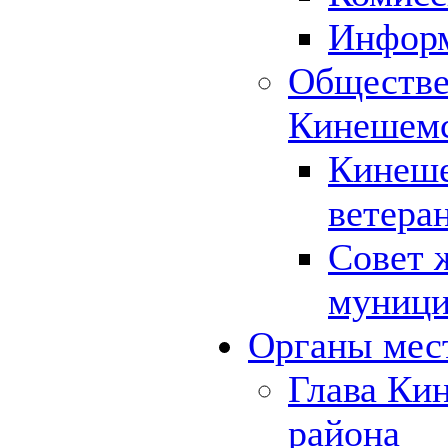
Инфор
Обществе
Кинешемс
Кинеше
ветера
Совет 
муници
Органы мес
Глава Ки
района