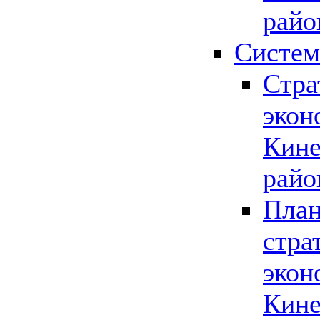
райо
Систем
Стра
экон
Кине
райо
План
стра
экон
Кине