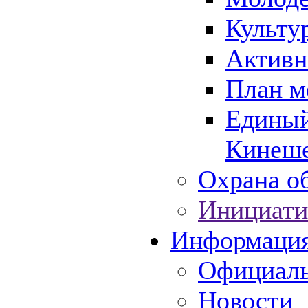
Культу
Активн
План м
Единый
Кинеше
Охрана об
Инициати
Информаци
Официаль
Новости