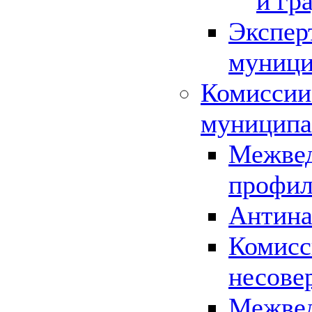
и гр
Экспер
муници
Комиссии
муниципа
Межвед
профил
Антина
Комисс
несове
Межвед