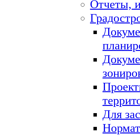
Отчеты, 
Градостр
Докуме
планир
Докуме
зониро
Проект
террит
Для за
Нормат