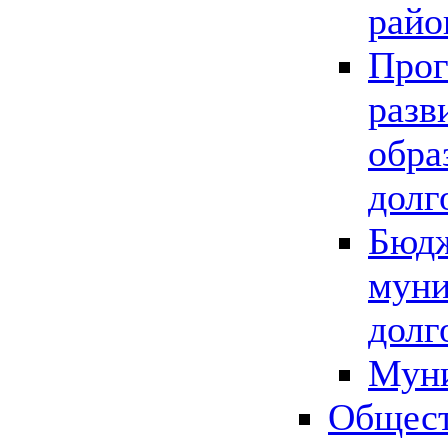
райо
Прог
разв
обра
долг
Бюдж
муни
долг
Мун
Общест