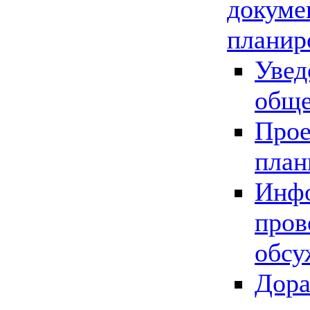
докуме
планир
Увед
обще
Прое
план
Инфо
пров
обсу
Дора