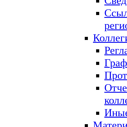
Свед
Ссыл
реги
Коллег
Регл
Граф
Прот
Отче
колл
Иные
Матери