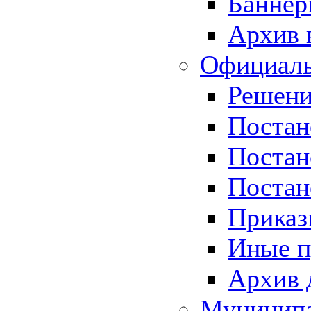
Баннер
Архив 
Официаль
Решени
Постан
Постан
Постан
Приказ
Иные п
Архив 
Муницип