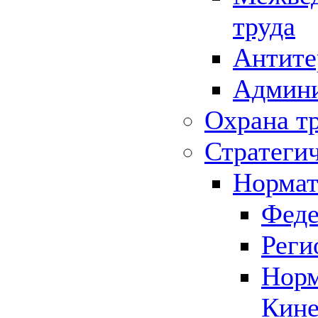
труда
Антите
Админи
Охрана т
Стратеги
Нормат
Феде
Реги
Норм
Кине