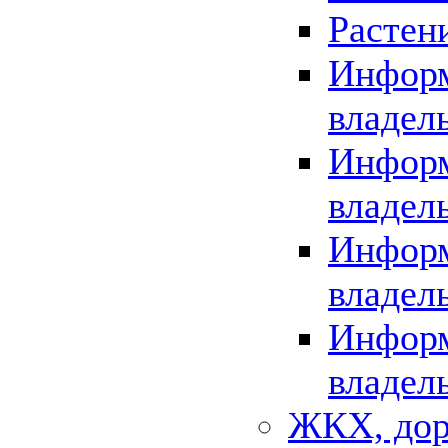
Растен
Информ
владел
Информ
владел
Информ
владел
Информ
владел
ЖКХ, дор