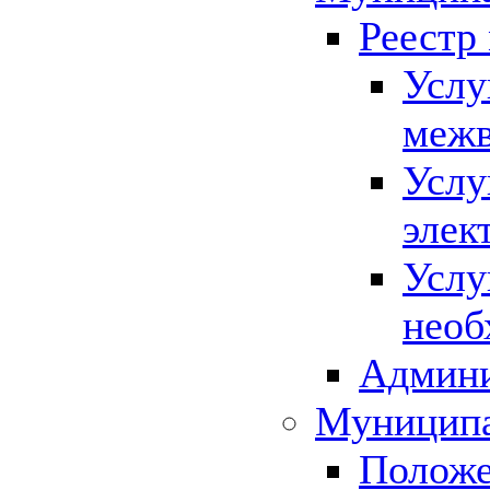
Реестр
Услу
межв
Услу
элек
Услу
необ
Админи
Муниципа
Положе