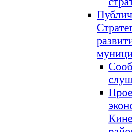
стра
Публич
Страте
развит
муници
Сооб
слу
Прое
экон
Кине
райо