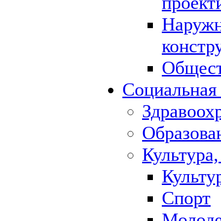
проект
Наружн
констр
Общест
Социальная
Здравоох
Образова
Культура,
Культу
Спорт
Молод