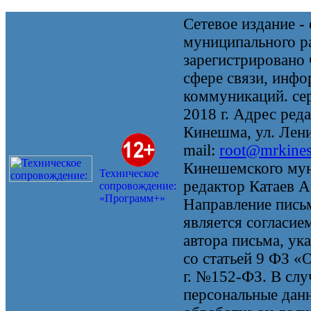
Сетевое издание 
муниципального 
зарегистрировано
сфере связи, инф
коммуникаций. се
2018 г. Адрес реда
Кинешма, ул. Ленин
mail:
root@mrkine
Кинешемского мун
Техническое
редактор Катаев А
сопровождение:
«Программ+»
Направление письм
является согласие
автора письма, ук
со статьей 9 ФЗ «
г. №152-ФЗ. В случ
персональные данн