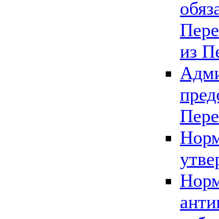
обяз
Пере
из П
Адми
пред
Пере
Норм
утве
Норм
анти