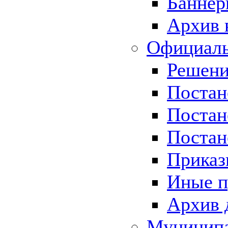
Баннер
Архив 
Официаль
Решени
Постан
Постан
Постан
Приказ
Иные п
Архив 
Муницип