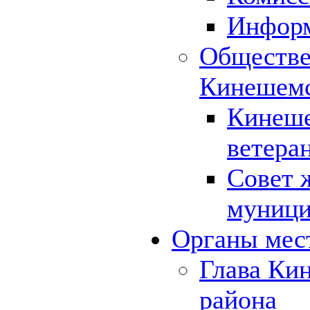
Инфор
Обществе
Кинешемс
Кинеше
ветера
Совет 
муници
Органы мес
Глава Ки
района