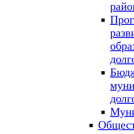
райо
Прог
разв
обра
долг
Бюдж
муни
долг
Мун
Общест