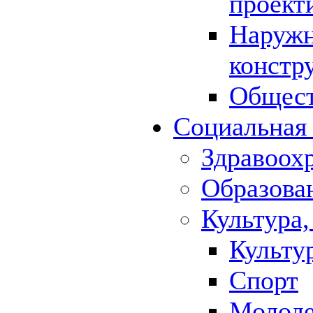
проект
Наружн
констр
Общест
Социальная
Здравоох
Образова
Культура,
Культу
Спорт
Молод