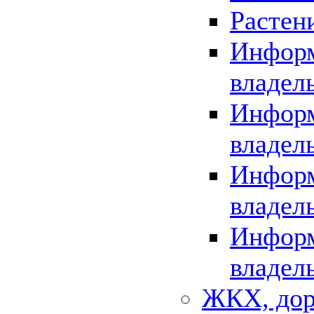
Растен
Информ
владел
Информ
владел
Информ
владел
Информ
владел
ЖКХ, дор