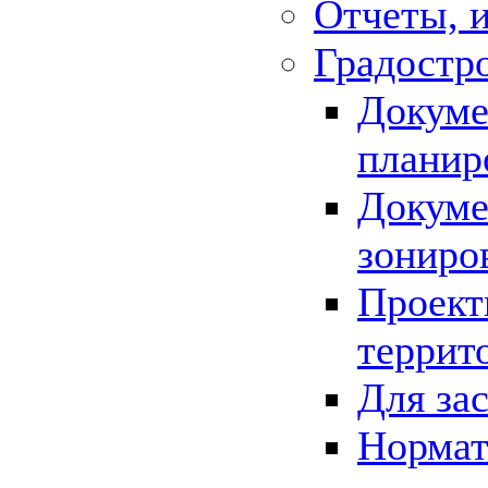
Отчеты, 
Градостр
Докуме
планир
Докуме
зониро
Проект
террит
Для за
Нормат