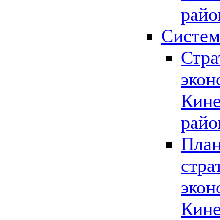
райо
Систем
Стра
экон
Кине
райо
План
стра
экон
Кине