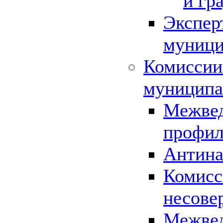
и гр
Экспер
муници
Комиссии
муниципа
Межвед
профил
Антина
Комисс
несове
Межвед