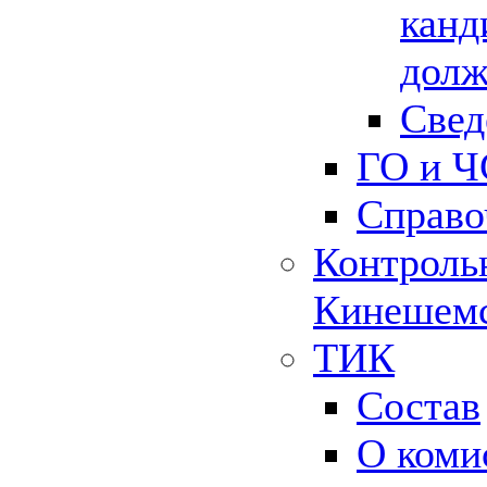
канд
долж
Свед
ГО и Ч
Справо
Контрольн
Кинешемс
ТИК
Состав
О коми