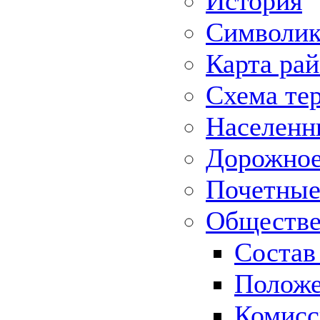
История
Символик
Карта ра
Схема те
Населенн
Дорожное 
Почетные
Обществе
Состав
Положе
Комисс