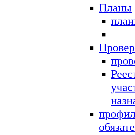
Планы
пла
Провер
пров
Реес
учас
назн
профил
обязат