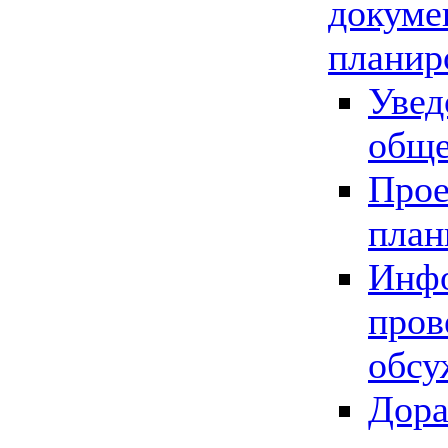
докуме
планир
Увед
обще
Прое
план
Инфо
пров
обсу
Дора