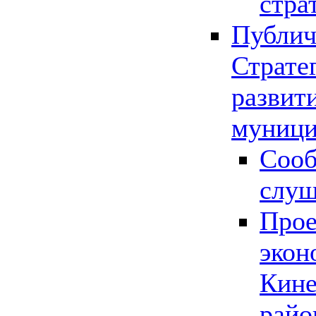
стра
Публич
Страте
развит
муници
Сооб
слу
Прое
экон
Кине
райо