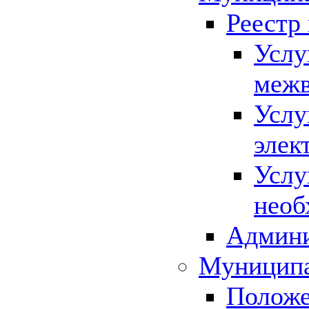
Реестр
Услу
межв
Услу
элек
Услу
необ
Админи
Муниципа
Положе