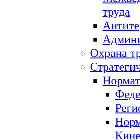
труда
Антите
Админи
Охрана т
Стратеги
Нормат
Феде
Реги
Норм
Кине