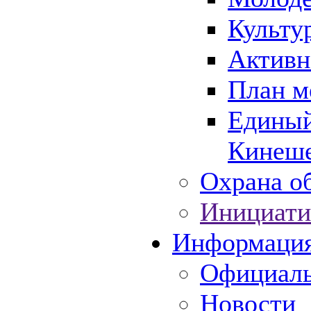
Культу
Активн
План м
Единый
Кинеше
Охрана об
Инициати
Информаци
Официаль
Новости