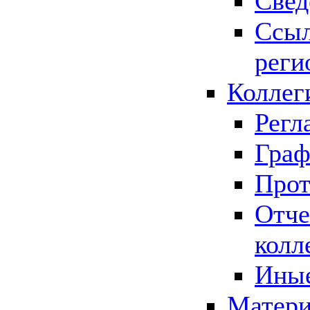
Свед
Ссыл
реги
Коллег
Регл
Граф
Прот
Отче
колл
Иные
Матери