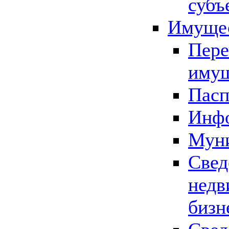
субъ
Имущес
Пере
имущ
Пасп
Инфо
Муни
Свед
недв
бизн