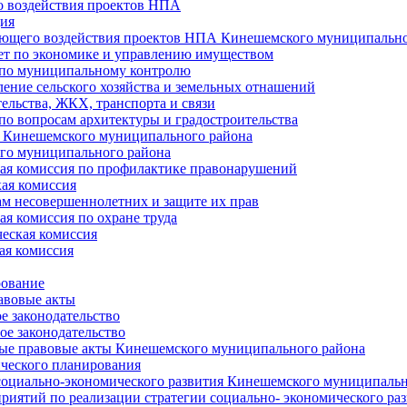
 воздействия проектов НПА
ия
ющего воздействия проектов НПА Кинешемского муниципально
т по экономике и управлению имуществом
 по муниципальному контролю
ение сельского хозяйства и земельных отнашений
ельства, ЖКХ, транспорта и связи
по вопросам архитектуры и градостроительства
 Кинешемского муниципального района
го муниципального района
я комиссия по профилактике правонарушений
ая комиссия
ам несовершеннолетних и защите их прав
я комиссия по охране труда
еская комиссия
ая комиссия
рование
авовые акты
е законодательство
ое законодательство
ые правовые акты Кинешемского муниципального района
ического планирования
социально-экономического развития Кинешемского муниципальн
риятий по реализации стратегии социально- экономического р