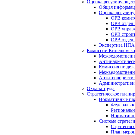
Оценка регулирующего
Общая информац
Оценка регулиру
ОРВ комите
ОРВ отдел
ОРВ управл
ОРВ строит
ОРВ отдел 
Экспертиза НПА
Комиссии Кинешемско
Межведомственна
Антинаркотическ
Комиссия по дел
Межведомственна
Антитеррористич
Административн
Охрана труда
Стратегическое плани
Нормативные пр
Федерально
Региональн
Нормативн
Система стратег
Стратегия 
План мероп