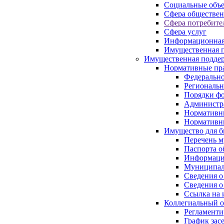
Социальные объ
Сфера обществен
Сфера потребите
Сфера услуг
Информационная
Имущественная п
Имущественная поддер
Нормативные пр
Федерально
Региональн
Порядки фо
Администра
Нормативн
Нормативн
Имущество для б
Перечень 
Паспорта о
Информация
Муниципал
Сведения о
Сведения о
Ссылка на 
Коллегиальный о
Регламент
График зас