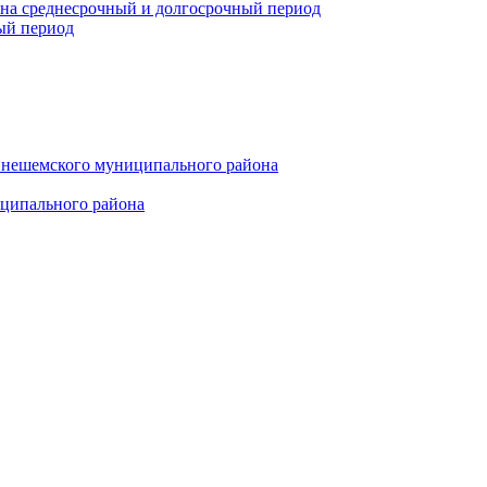
 на среднесрочный и долгосрочный период
ый период
инешемского муниципального района
иципального района