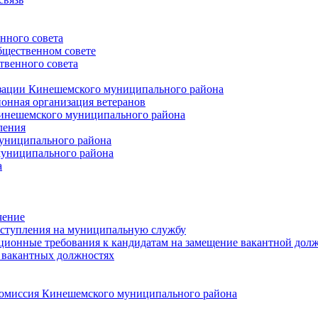
нного совета
щественном совете
венного совета
зации Кинешемского муниципального района
онная организация ветеранов
инешемского муниципального района
ления
униципального района
униципального района
а
чение
ступления на муниципальную службу
ионные требования к кандидатам на замещение вакантной дол
 вакантных должностях
 комиссия Кинешемского муниципального района