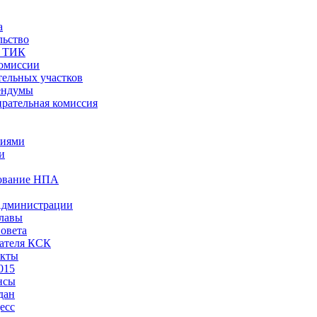
а
льство
ы ТИК
комиссии
тельных участков
ендумы
рательная комиссия
ниями
и
ование НПА
Администрации
лавы
овета
ателя КСК
акты
015
нсы
дан
есс