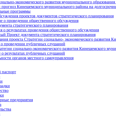
циально-экономического развития муниципального образования
прогноз Кинешемского муниципального района на долгосрочн
ьные программы
суждения проектов документов стратегического планирования
е о проведении общественного обсуждения
умента стратегического планирования
 о результатах проведения общественного обсуждения
ый Проект документа стратегического планирования
ния проекта Стратегии социально- экономического развития К
 о проведении публичных слушаний
атегии социально-экономического развития Кинешемского мун
 о результатах публичных слушаний
ьности органов местного самоуправления
 паспорт
о
ки
щадки
ство
ки
рные предприятия
а
льства
о