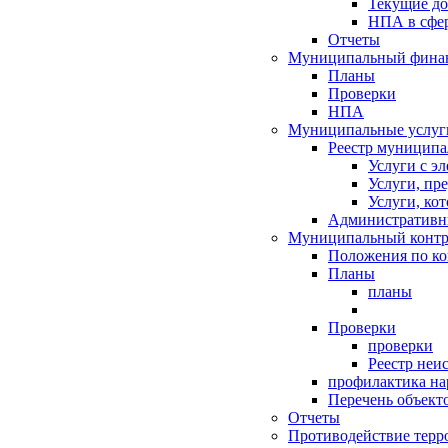
Текущие д
НПА в сфер
Отчеты
Муниципальный финан
Планы
Проверки
НПА
Муниципальные услуг
Реестр муниципа
Услуги с э
Услуги, пр
Услуги, ко
Административн
Муниципальный контр
Положения по к
Планы
планы
Проверки
проверки
Реестр неи
профилактика на
Перечень объект
Отчеты
Противодействие терр