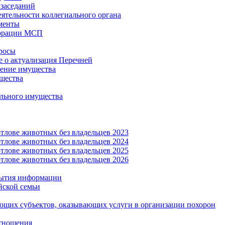
заседаний
еятельности коллегиального органа
менты
орации МСП
росы
 о актуализация Перечней
ение имущества
щества
льного имущества
тлове животных без владельцев 2023
тлове животных без владельцев 2024
тлове животных без владельцев 2025
тлове животных без владельцев 2026
рытия информации
йской семьи
ующих субъектов, оказывающих услуги в организации похорон
тношения