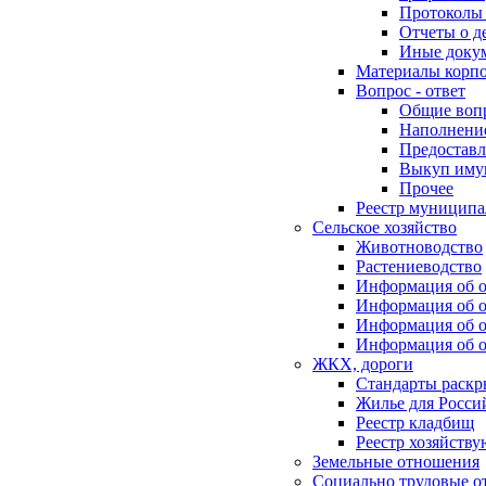
Протоколы 
Отчеты о д
Иные доку
Материалы корп
Вопрос - ответ
Общие воп
Наполнение
Предоставл
Выкуп иму
Прочее
Реестр муниципа
Сельское хозяйство
Животноводство
Растениеводство
Информация об о
Информация об о
Информация об о
Информация об о
ЖКХ, дороги
Стандарты раск
Жилье для Росси
Реестр кладбищ
Реестр хозяйств
Земельные отношения
Социально трудовые о