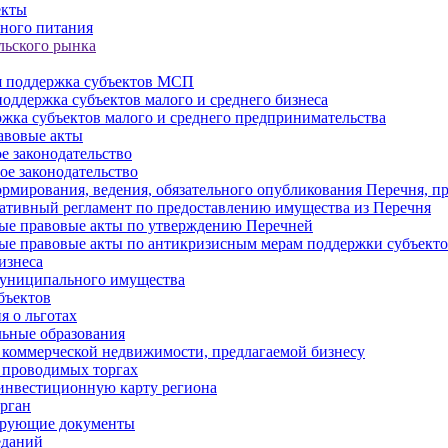
екты
ного питания
льского рынка
 поддержка субъектов МСП
оддержка субъектов малого и среднего бизнеса
жка субъектов малого и среднего предпринимательства
авовые акты
е законодательство
ое законодательство
рмирования, ведения, обязательного опубликования Перечня, п
тивный регламент по предоставлению имущества из Перечня
ые правовые акты по утверждению Перечней
ые правовые акты по антикризисным мерам поддержки субъек
изнеса
муниципального имущества
бъектов
 о льготах
ьные образования
 коммерческой недвижимости, предлагаемой бизнесу
 проводимых торгах
инвестиционную карту региона
рган
ирующие документы
еданий