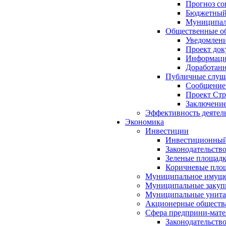
Прогноз со
Бюджетный 
Муниципал
Общественные об
Уведомлени
Проект док
Информация
Доработанн
Публичные слуша
Сообщение
Проект Стр
Заключение
Эффективность деятел
Экономика
Инвестиции
Инвестиционный
Законодательств
Зеленые площад
Коричневые пло
Муниципальное имуще
Муниципальные закуп
Муниципальные унита
Акционерные обществ
Сфера предприни-мате
Законодательств