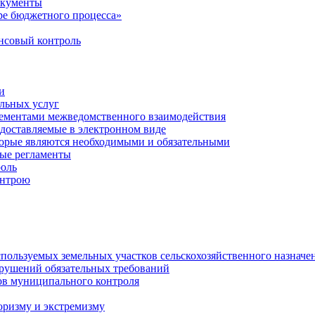
окументы
е бюджетного процесса»
совый контроль
и
льных услуг
лементами межведомственного взаимодействия
едоставляемые в электронном виде
торые являются необходимыми и обязательными
ые регламенты
оль
онтрою
спользуемых земельных участков сельскохозяйственного назначе
рушений обязательных требований
ов муниципального контроля
оризму и экстремизму