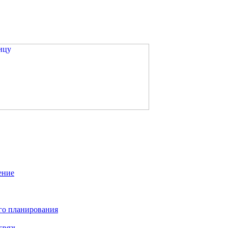
ение
го планирования
связь