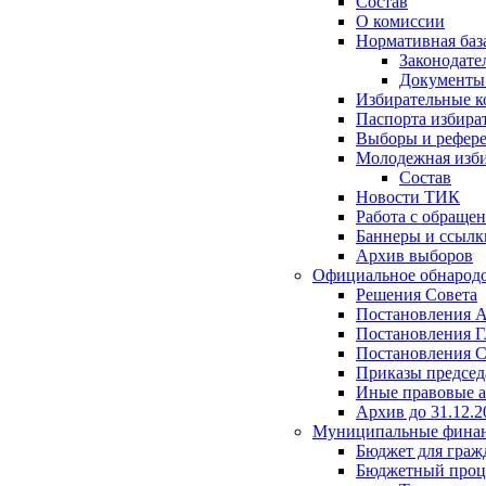
Состав
О комиссии
Нормативная баз
Законодате
Документ
Избирательные 
Паспорта избира
Выборы и рефер
Молодежная изби
Состав
Новости ТИК
Работа с обраще
Баннеры и ссылк
Архив выборов
Официальное обнарод
Решения Совета
Постановления 
Постановления Г
Постановления С
Приказы председ
Иные правовые 
Архив до 31.12.2
Муниципальные фина
Бюджет для граж
Бюджетный проц