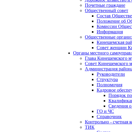
Почетные граждане
Общественный совет
Состав Обществе
Положение об Об
Комиссии Общест
Информация
Общественные органи
Кинешемская рай
Совет женщин К
Органы местного самоуправ
Глава Кинешемского м
Совет Кинешемского м
Администрация район
Руководители
Структура
Полномочия
Кадровое обеспе
Порядок по
Квалификац
Сведения о
ГО и ЧС
Справочник
Контрольно - счетная
ТИК