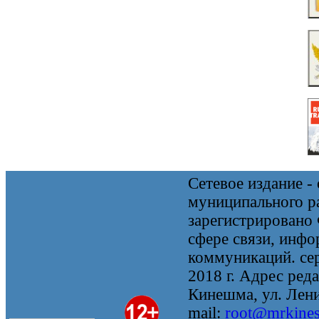
Сетевое издание 
муниципального 
зарегистрировано
сфере связи, инф
коммуникаций. се
2018 г. Адрес реда
Кинешма, ул. Ленин
mail:
root@mrkine