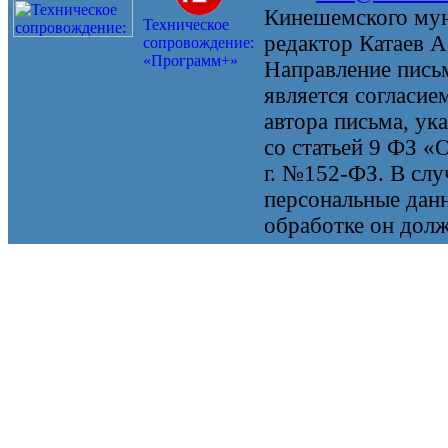
Кинешемского мун
Техническое
редактор Катаев А
сопровождение:
«Программ+»
Направление письм
является согласие
автора письма, ук
со статьей 9 ФЗ «
г. №152-ФЗ. В случ
персональные данн
обработке он долж