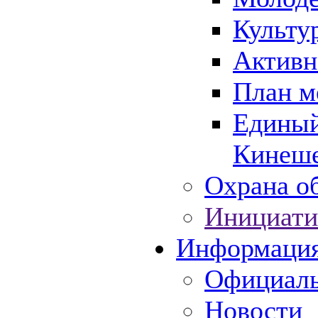
Культу
Активн
План м
Единый
Кинеше
Охрана об
Инициати
Информаци
Официаль
Новости