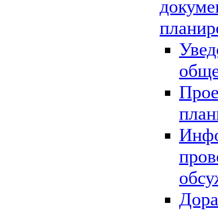
докуме
планир
Увед
обще
Прое
план
Инфо
пров
обсу
Дора