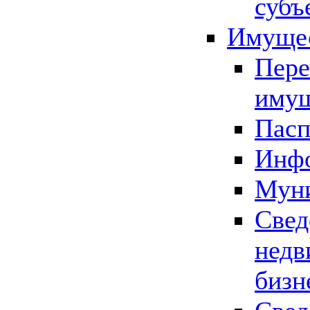
субъ
Имущес
Пере
имущ
Пасп
Инфо
Муни
Свед
недв
бизн