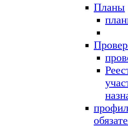
Планы
пла
Провер
пров
Реес
учас
назн
профил
обязат