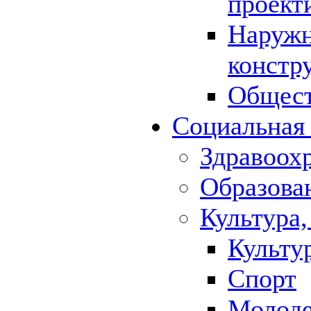
проект
Наружн
констр
Общест
Социальная
Здравоох
Образова
Культура,
Культу
Спорт
Молод