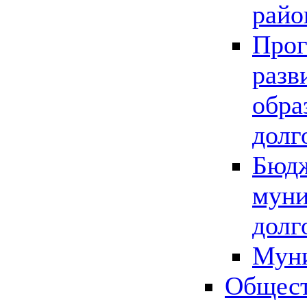
райо
Прог
разв
обра
долг
Бюдж
муни
долг
Мун
Общест