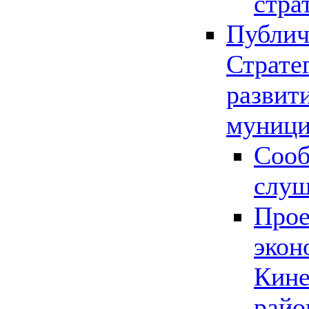
стра
Публич
Страте
развит
муници
Сооб
слу
Прое
экон
Кине
райо