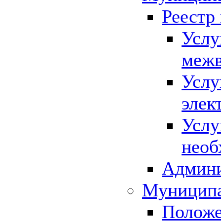
Реестр
Услу
межв
Услу
элек
Услу
необ
Админи
Муниципа
Положе