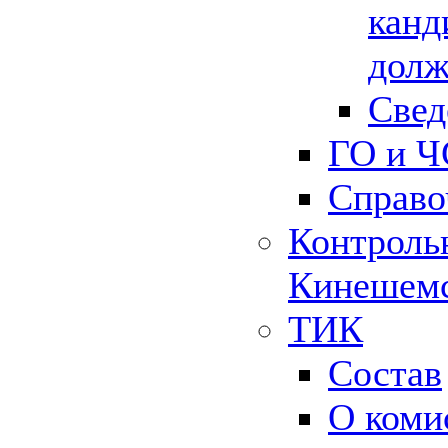
канд
долж
Свед
ГО и Ч
Справо
Контрольн
Кинешемс
ТИК
Состав
О коми