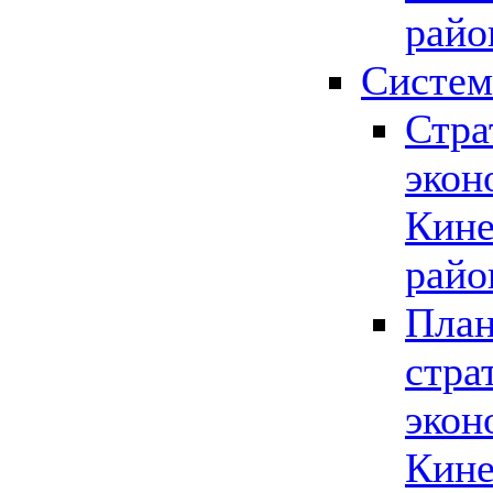
райо
Систем
Стра
экон
Кине
райо
План
стра
экон
Кине