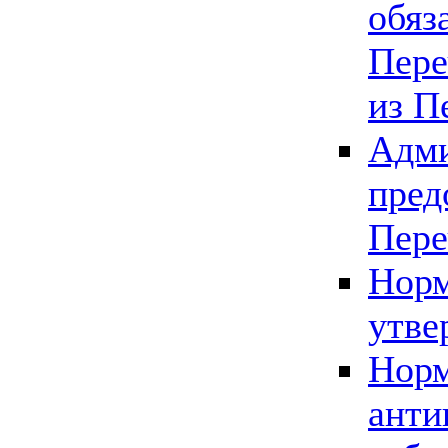
обяз
Пере
из П
Адми
пред
Пере
Норм
утве
Норм
анти