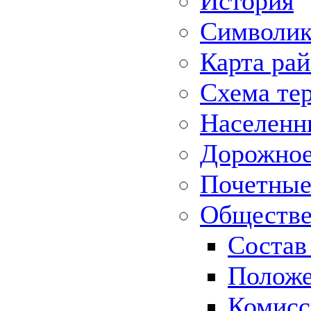
История
Символик
Карта ра
Схема те
Населенн
Дорожное 
Почетные
Обществе
Состав
Положе
Комисс