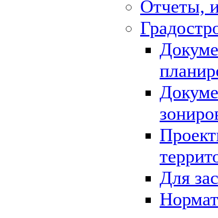
Отчеты, 
Градостр
Докуме
планир
Докуме
зониро
Проект
террит
Для за
Нормат