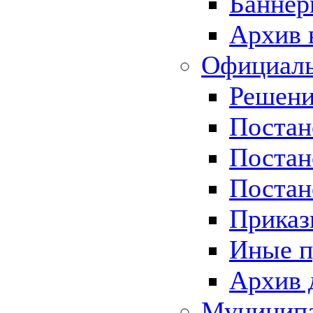
Баннер
Архив 
Официаль
Решени
Постан
Постан
Постан
Приказ
Иные п
Архив 
Муницип