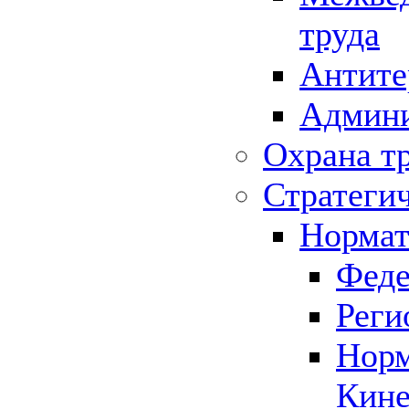
труда
Антите
Админи
Охрана т
Стратеги
Нормат
Феде
Реги
Норм
Кине