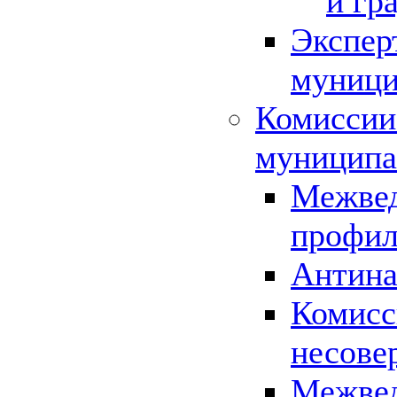
и гр
Экспер
муници
Комиссии
муниципа
Межвед
профил
Антина
Комисс
несове
Межвед