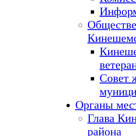
Инфор
Обществе
Кинешемс
Кинеше
ветера
Совет 
муници
Органы мес
Глава Ки
района