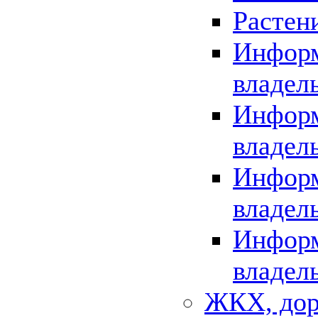
Растен
Информ
владел
Информ
владел
Информ
владел
Информ
владел
ЖКХ, дор