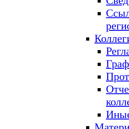
Свед
Ссыл
реги
Коллег
Регл
Граф
Прот
Отче
колл
Иные
Матери