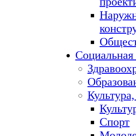
проект
Наружн
констр
Общест
Социальная
Здравоох
Образова
Культура,
Культу
Спорт
Молод