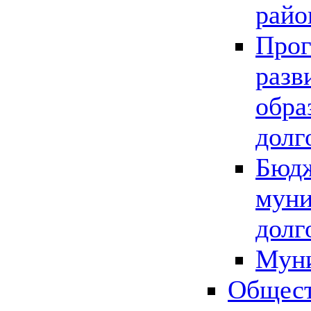
райо
Прог
разв
обра
долг
Бюдж
муни
долг
Мун
Общест