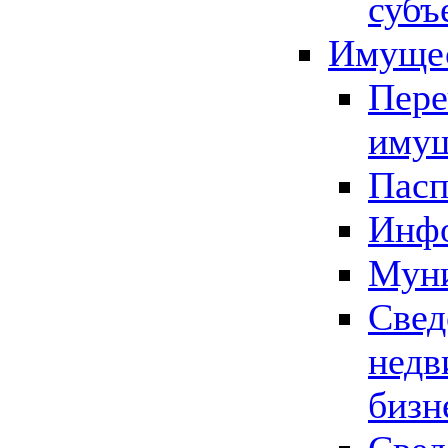
субъ
Имущес
Пере
имущ
Пасп
Инфо
Муни
Свед
недв
бизн