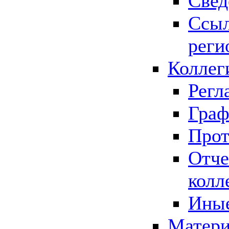
Свед
Ссыл
реги
Коллег
Регл
Граф
Прот
Отче
колл
Иные
Матери