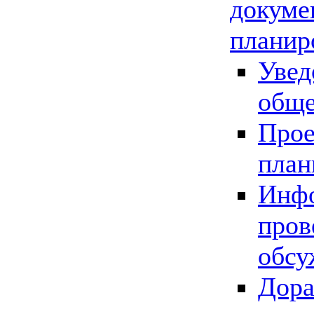
докуме
планир
Увед
обще
Прое
план
Инфо
пров
обсу
Дора