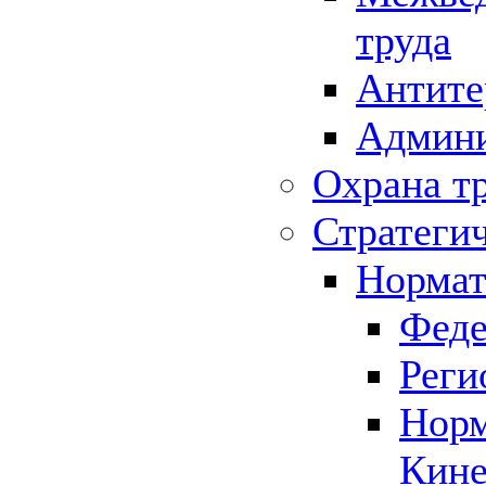
труда
Антите
Админи
Охрана т
Стратеги
Нормат
Феде
Реги
Норм
Кине