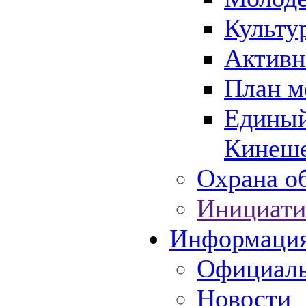
Культу
Активн
План м
Единый
Кинеше
Охрана об
Инициати
Информаци
Официаль
Новости