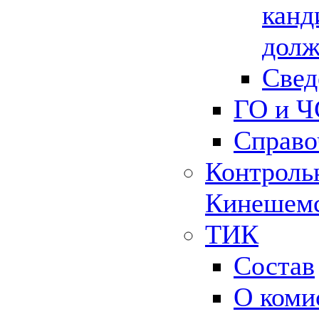
канд
долж
Свед
ГО и Ч
Справо
Контрольн
Кинешемс
ТИК
Состав
О коми