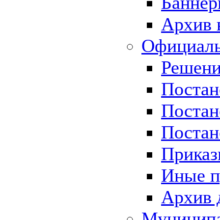
Баннер
Архив 
Официаль
Решени
Постан
Постан
Постан
Приказ
Иные п
Архив 
Муницип