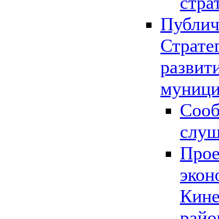
стра
Публич
Страте
развит
муници
Сооб
слу
Прое
экон
Кине
райо