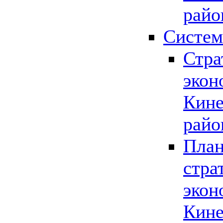
райо
Систем
Стра
экон
Кине
райо
План
стра
экон
Кине