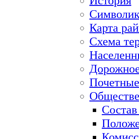
История
Символик
Карта ра
Схема те
Населенн
Дорожное 
Почетные
Обществе
Состав
Положе
Комисс