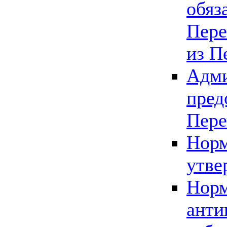
обяз
Пере
из П
Адми
пред
Пере
Норм
утве
Норм
анти