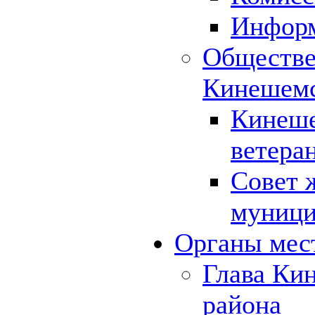
Инфор
Обществе
Кинешемс
Кинеше
ветера
Совет 
муници
Органы мес
Глава Ки
района