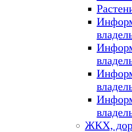
Растен
Информ
владел
Информ
владел
Информ
владел
Информ
владел
ЖКХ, дор