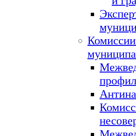
и гр
Экспер
муници
Комиссии
муниципа
Межвед
профил
Антина
Комисс
несове
Межвед