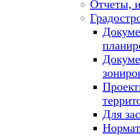
Отчеты, 
Градостр
Докуме
планир
Докуме
зониро
Проект
террит
Для за
Нормат