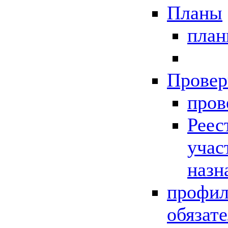
Планы
пла
Провер
пров
Реес
учас
назн
профил
обязат