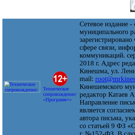
Сетевое издание 
муниципального 
зарегистрировано
сфере связи, инф
коммуникаций. се
2018 г. Адрес реда
Кинешма, ул. Ленин
mail:
root@mrkine
Кинешемского мун
Техническое
редактор Катаев А
сопровождение:
«Программ+»
Направление письм
является согласие
автора письма, ук
со статьей 9 ФЗ «
г. №152-ФЗ. В случ