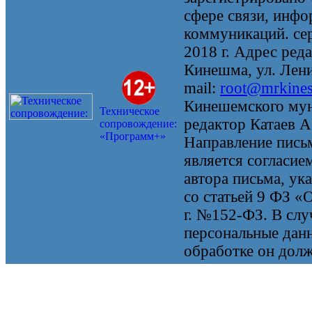
сфере связи, инф
коммуникаций. се
2018 г. Адрес реда
Кинешма, ул. Ленин
mail:
root@mrkine
Кинешемского мун
Техническое
редактор Катаев А
сопровождение:
«Программ+»
Направление письм
является согласие
автора письма, ук
со статьей 9 ФЗ «
г. №152-ФЗ. В случ
персональные данн
обработке он долж