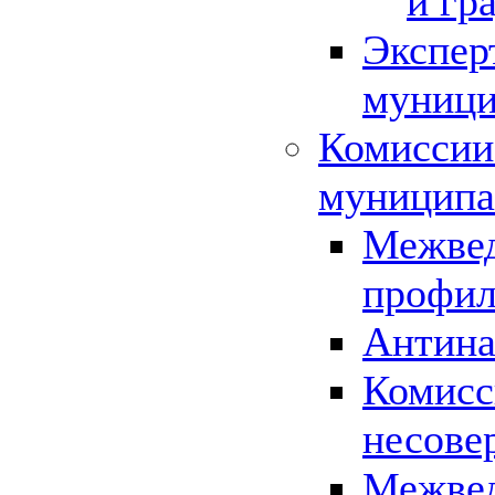
и гр
Экспер
муници
Комиссии
муниципа
Межвед
профил
Антина
Комисс
несове
Межвед