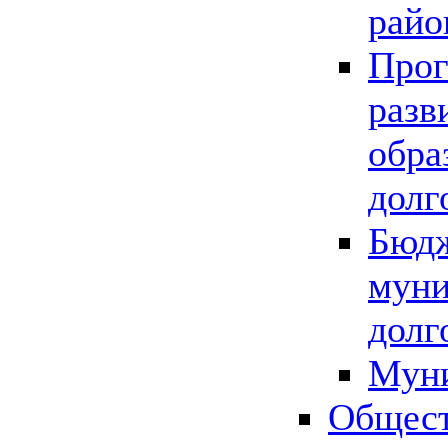
райо
Прог
разв
обра
долг
Бюдж
муни
долг
Мун
Общест