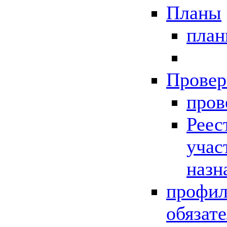
Планы
пла
Провер
пров
Реес
учас
назн
профил
обязат