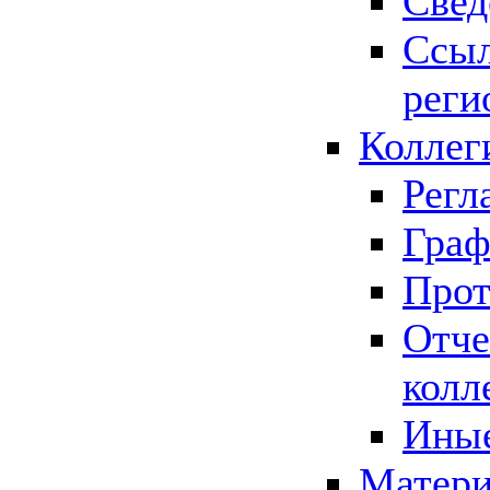
Свед
Ссыл
реги
Коллег
Регл
Граф
Прот
Отче
колл
Иные
Матери