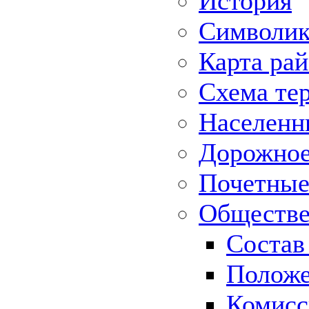
История
Символик
Карта ра
Схема те
Населенн
Дорожное 
Почетные
Обществе
Состав
Положе
Комисс