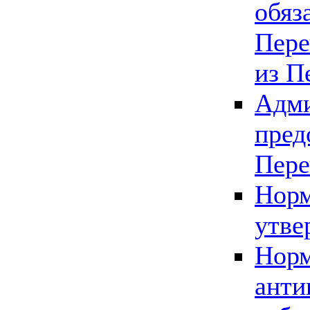
обяз
Пере
из П
Адми
пред
Пере
Норм
утве
Норм
анти