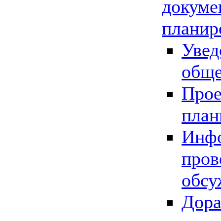
докуме
планир
Увед
обще
Прое
план
Инфо
пров
обсу
Дора