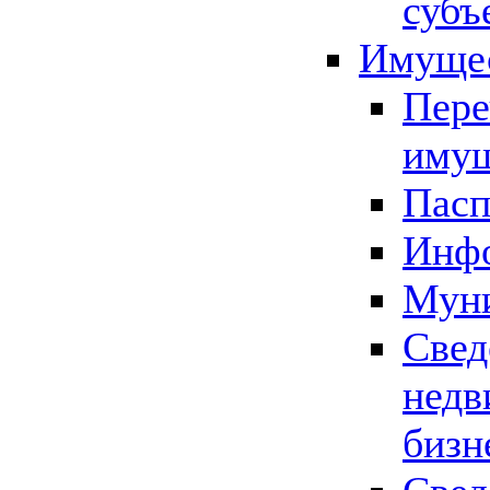
субъ
Имущес
Пере
имущ
Пасп
Инфо
Муни
Свед
недв
бизн