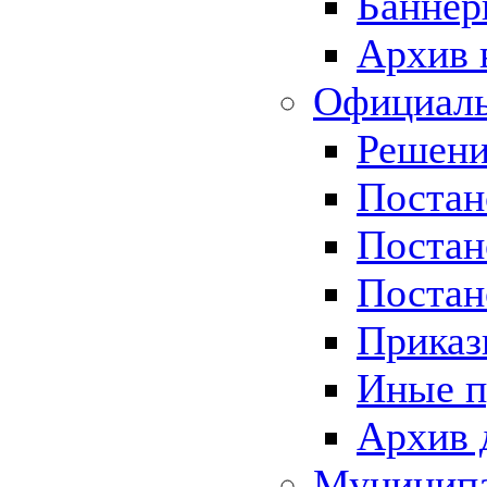
Баннер
Архив 
Официаль
Решени
Постан
Постан
Постан
Приказ
Иные п
Архив 
Муницип