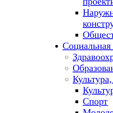
проект
Наружн
констр
Общест
Социальная
Здравоох
Образова
Культура,
Культу
Спорт
Молод