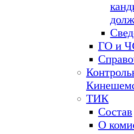
канд
долж
Свед
ГО и Ч
Справо
Контрольн
Кинешемс
ТИК
Состав
О коми