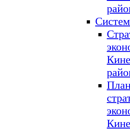
райо
Систем
Стра
экон
Кине
райо
План
стра
экон
Кине