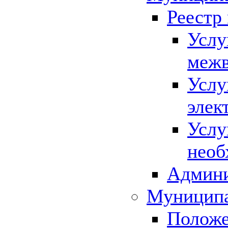
Реестр
Услу
межв
Услу
элек
Услу
необ
Админи
Муниципа
Положе