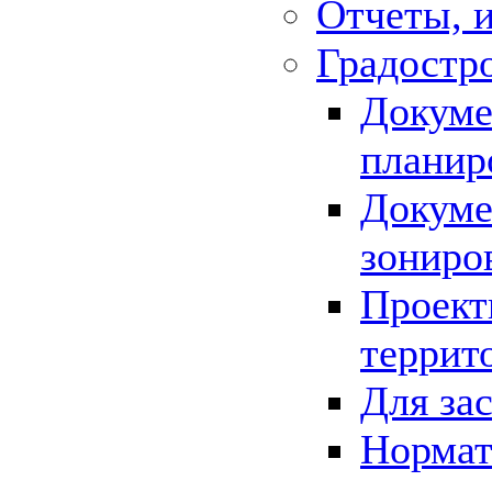
Отчеты, 
Градостр
Докуме
планир
Докуме
зониро
Проект
террит
Для за
Нормат