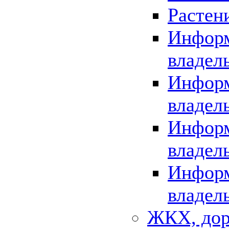
Растен
Информ
владел
Информ
владел
Информ
владел
Информ
владел
ЖКХ, дор