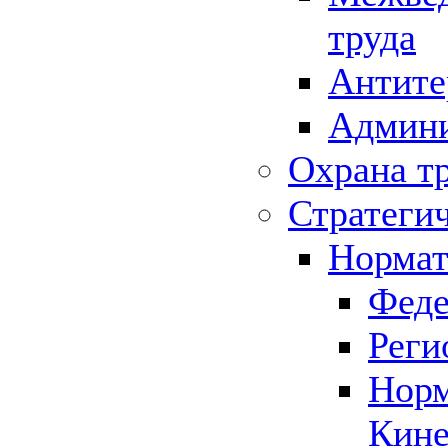
труда
Антите
Админи
Охрана т
Стратеги
Нормат
Феде
Реги
Норм
Кине