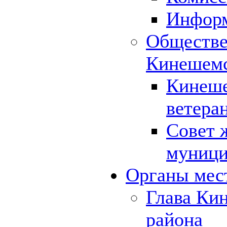
Инфор
Обществе
Кинешемс
Кинеше
ветера
Совет 
муници
Органы мес
Глава Ки
района