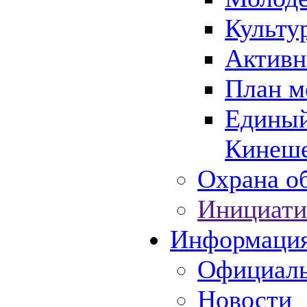
Культу
Активн
План м
Единый
Кинеше
Охрана об
Инициати
Информаци
Официаль
Новости