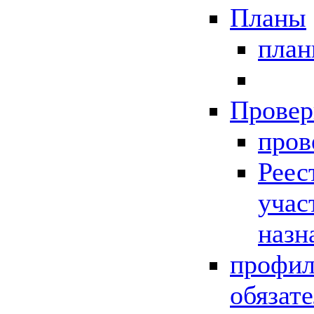
Планы
пла
Провер
пров
Реес
учас
назн
профил
обязат