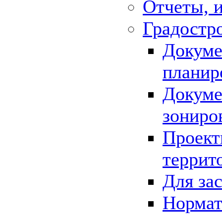
Отчеты, 
Градостр
Докуме
планир
Докуме
зониро
Проект
террит
Для за
Нормат