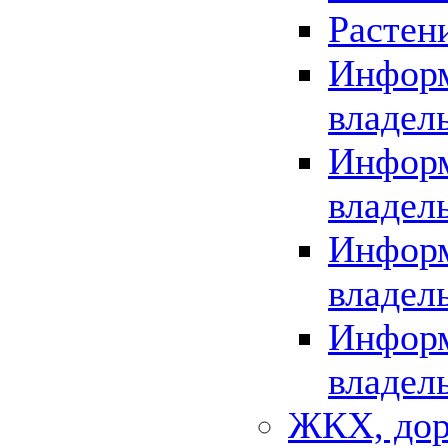
Растен
Информ
владел
Информ
владел
Информ
владел
Информ
владел
ЖКХ, дор