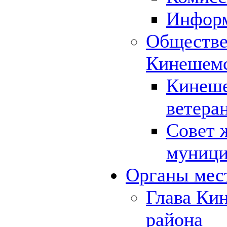
Инфор
Обществе
Кинешемс
Кинеше
ветера
Совет 
муници
Органы мес
Глава Ки
района