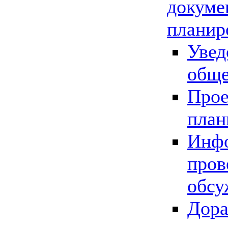
докуме
планир
Увед
обще
Прое
план
Инфо
пров
обсу
Дора