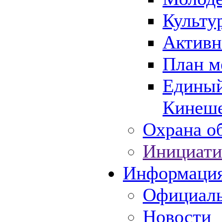
Культу
Активн
План м
Единый
Кинеше
Охрана об
Инициати
Информаци
Официаль
Новости