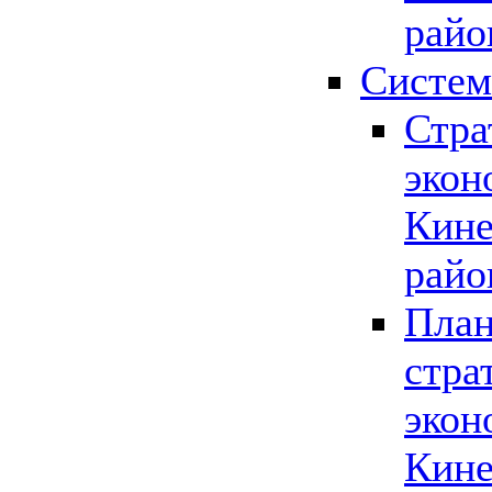
райо
Систем
Стра
экон
Кине
райо
План
стра
экон
Кине