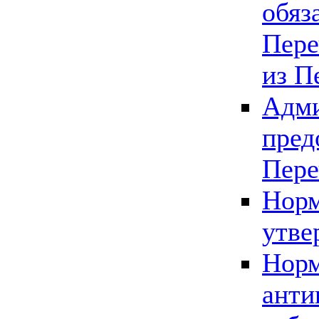
обяз
Пере
из П
Адми
пред
Пере
Норм
утве
Норм
анти