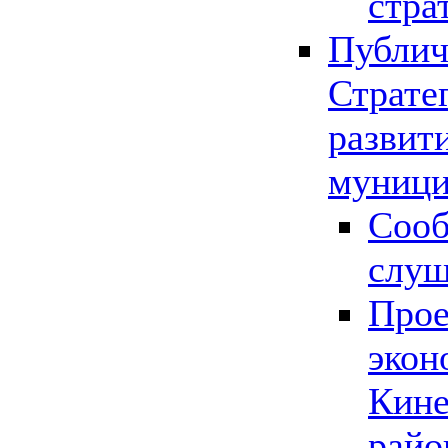
стра
Публич
Страте
развит
муници
Сооб
слу
Прое
экон
Кине
райо