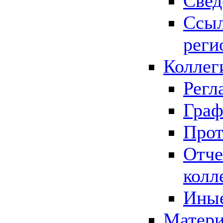
Свед
Ссыл
реги
Коллег
Регл
Граф
Прот
Отче
колл
Иные
Матери