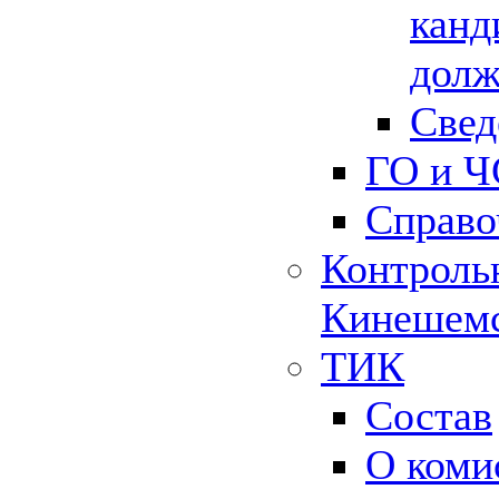
канд
долж
Свед
ГО и Ч
Справо
Контрольн
Кинешемс
ТИК
Состав
О коми