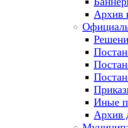
Баннер
Архив 
Официаль
Решени
Постан
Постан
Постан
Приказ
Иные п
Архив 
Муницип