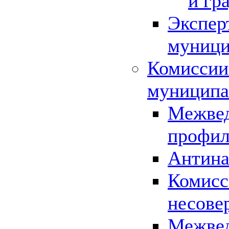
и гр
Экспер
муници
Комиссии
муниципа
Межвед
профил
Антина
Комисс
несове
Межвед