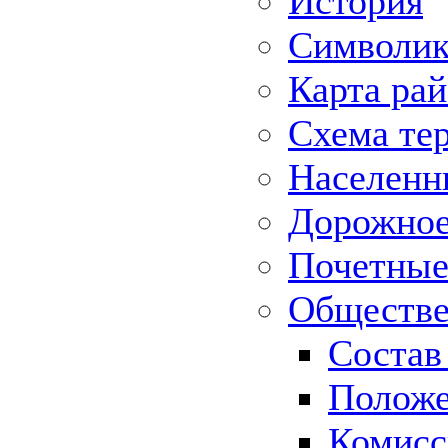
История
Символик
Карта ра
Схема те
Населенн
Дорожное 
Почетные
Обществе
Состав
Положе
Комисс