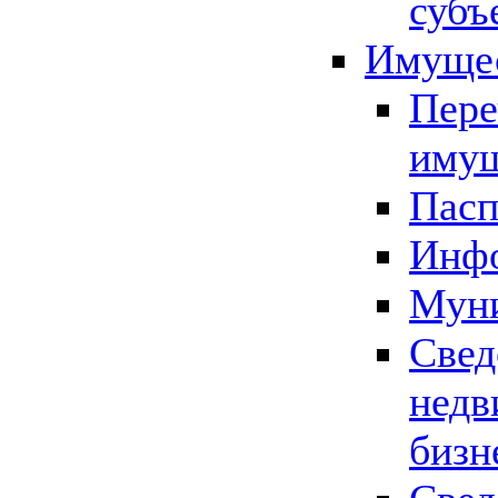
субъ
Имущес
Пере
имущ
Пасп
Инфо
Муни
Свед
недв
бизн