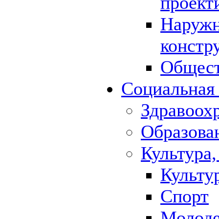
проект
Наружн
констр
Общест
Социальная
Здравоох
Образова
Культура,
Культу
Спорт
Молод