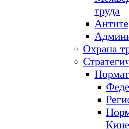
труда
Антите
Админи
Охрана т
Стратеги
Нормат
Феде
Реги
Норм
Кине