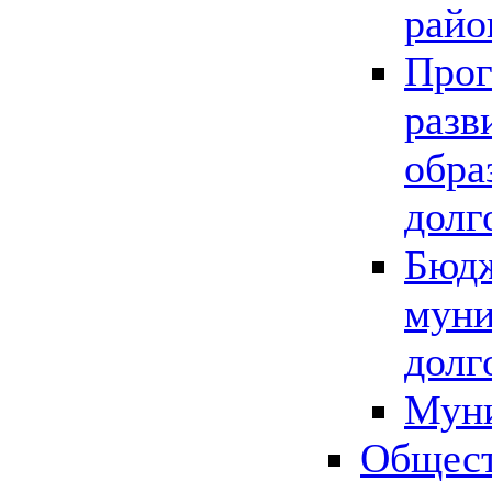
райо
Прог
разв
обра
долг
Бюдж
муни
долг
Мун
Общест