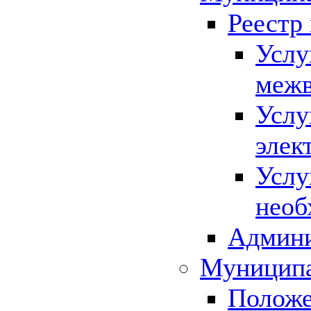
Реестр
Услу
межв
Услу
элек
Услу
необ
Админи
Муниципа
Положе