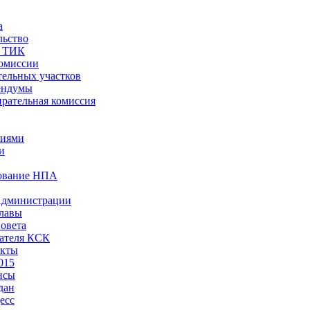
а
льство
ы ТИК
комиссии
тельных участков
ендумы
рательная комиссия
ниями
и
ование НПА
Администрации
лавы
овета
ателя КСК
акты
015
нсы
дан
есс