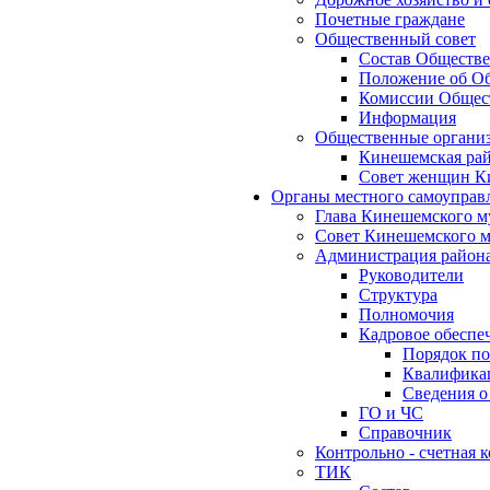
Почетные граждане
Общественный совет
Состав Обществе
Положение об Об
Комиссии Общест
Информация
Общественные органи
Кинешемская рай
Совет женщин К
Органы местного самоуправ
Глава Кинешемского м
Совет Кинешемского м
Администрация район
Руководители
Структура
Полномочия
Кадровое обеспе
Порядок по
Квалификац
Сведения о
ГО и ЧС
Справочник
Контрольно - счетная
ТИК