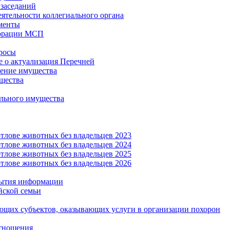
заседаний
еятельности коллегиального органа
менты
орации МСП
росы
 о актуализация Перечней
ение имущества
щества
льного имущества
тлове животных без владельцев 2023
тлове животных без владельцев 2024
тлове животных без владельцев 2025
тлове животных без владельцев 2026
рытия информации
йской семьи
ующих субъектов, оказывающих услуги в организации похорон
тношения