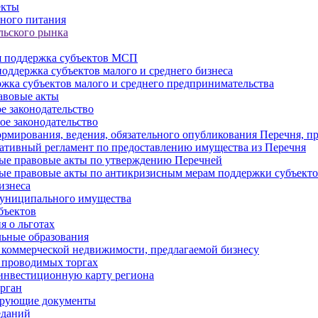
екты
ного питания
льского рынка
 поддержка субъектов МСП
оддержка субъектов малого и среднего бизнеса
жка субъектов малого и среднего предпринимательства
авовые акты
е законодательство
ое законодательство
рмирования, ведения, обязательного опубликования Перечня, п
тивный регламент по предоставлению имущества из Перечня
ые правовые акты по утверждению Перечней
ые правовые акты по антикризисным мерам поддержки субъек
изнеса
муниципального имущества
бъектов
 о льготах
ьные образования
 коммерческой недвижимости, предлагаемой бизнесу
 проводимых торгах
инвестиционную карту региона
рган
ирующие документы
еданий