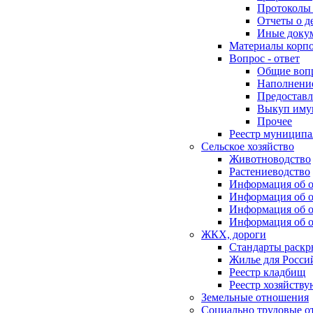
Протоколы 
Отчеты о д
Иные доку
Материалы корп
Вопрос - ответ
Общие воп
Наполнение
Предоставл
Выкуп иму
Прочее
Реестр муниципа
Сельское хозяйство
Животноводство
Растениеводство
Информация об о
Информация об о
Информация об о
Информация об о
ЖКХ, дороги
Стандарты раск
Жилье для Росси
Реестр кладбищ
Реестр хозяйств
Земельные отношения
Социально трудовые о