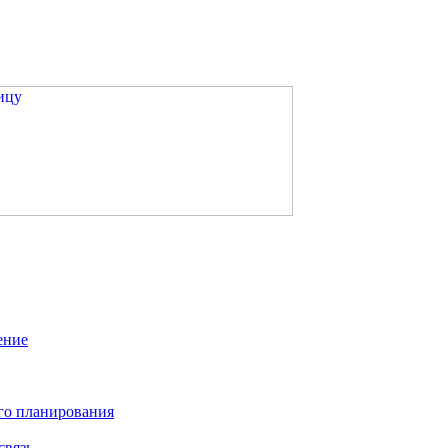
ение
го планирования
связь