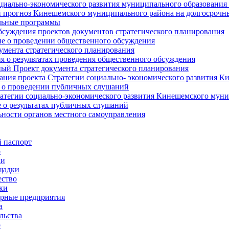
циально-экономического развития муниципального образования
прогноз Кинешемского муниципального района на долгосрочн
ьные программы
суждения проектов документов стратегического планирования
е о проведении общественного обсуждения
умента стратегического планирования
 о результатах проведения общественного обсуждения
ый Проект документа стратегического планирования
ния проекта Стратегии социально- экономического развития К
 о проведении публичных слушаний
атегии социально-экономического развития Кинешемского мун
 о результатах публичных слушаний
ьности органов местного самоуправления
 паспорт
о
ки
щадки
ство
ки
рные предприятия
а
льства
о