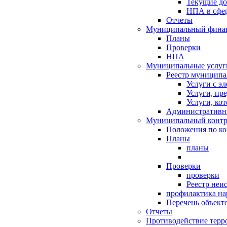
Текущие д
НПА в сфер
Отчеты
Муниципальный финан
Планы
Проверки
НПА
Муниципальные услуг
Реестр муниципа
Услуги с э
Услуги, пр
Услуги, ко
Административн
Муниципальный контр
Положения по к
Планы
планы
Проверки
проверки
Реестр неи
профилактика на
Перечень объект
Отчеты
Противодействие терр