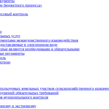
окументы
е бюджетного процесса»
совый контроль
и
льных услуг
лементами межведомственного взаимодействия
едоставляемые в электронном виде
торые являются необходимыми и обязательными
ые регламенты
оль
онтрою
спользуемых земельных участков сельскохозяйственного назначе
рушений обязательных требований
ов муниципального контроля
оризму и экстремизму