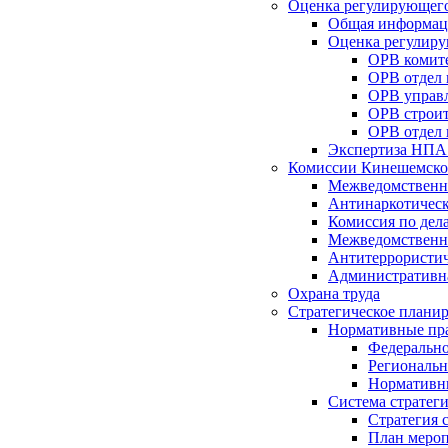
Оценка регулирующего
Общая информац
Оценка регулиру
ОРВ комите
ОРВ отдел
ОРВ управл
ОРВ строит
ОРВ отдел 
Экспертиза НПА
Комиссии Кинешемско
Межведомственна
Антинаркотическ
Комиссия по дел
Межведомственна
Антитеррористич
Административн
Охрана труда
Стратегическое плани
Нормативные пр
Федерально
Региональн
Нормативн
Система стратег
Стратегия 
План мероп