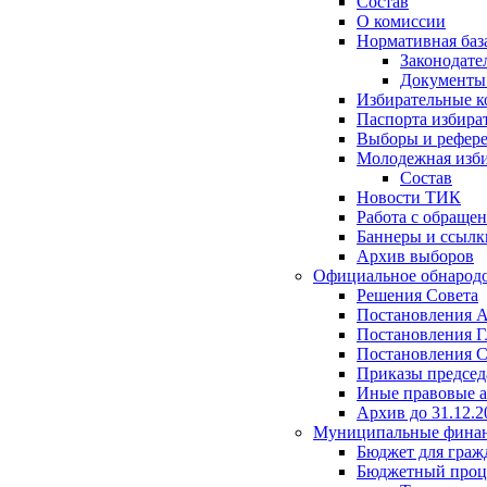
Состав
О комиссии
Нормативная баз
Законодате
Документ
Избирательные 
Паспорта избира
Выборы и рефер
Молодежная изби
Состав
Новости ТИК
Работа с обраще
Баннеры и ссылк
Архив выборов
Официальное обнарод
Решения Совета
Постановления 
Постановления Г
Постановления С
Приказы председ
Иные правовые 
Архив до 31.12.2
Муниципальные фина
Бюджет для граж
Бюджетный проц