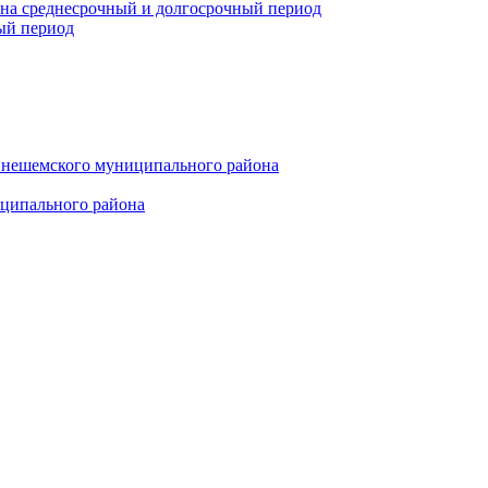
 на среднесрочный и долгосрочный период
ый период
инешемского муниципального района
иципального района