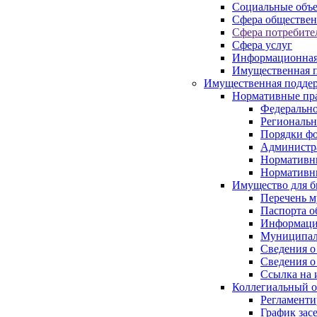
Социальные объ
Сфера обществен
Сфера потребите
Сфера услуг
Информационная
Имущественная п
Имущественная поддер
Нормативные пр
Федерально
Региональн
Порядки фо
Администра
Нормативн
Нормативн
Имущество для б
Перечень 
Паспорта о
Информация
Муниципал
Сведения о
Сведения о
Ссылка на 
Коллегиальный о
Регламент
График зас