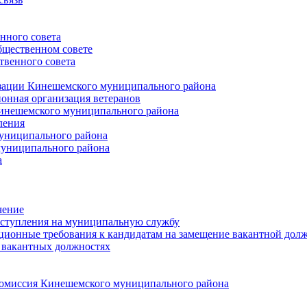
нного совета
щественном совете
венного совета
зации Кинешемского муниципального района
онная организация ветеранов
инешемского муниципального района
ления
униципального района
униципального района
а
чение
ступления на муниципальную службу
ионные требования к кандидатам на замещение вакантной дол
 вакантных должностях
 комиссия Кинешемского муниципального района