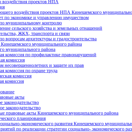
 воздействия проектов НПА
ия
ющего воздействия проектов НПА Кинешемского муниципально
т по экономике и управлению имуществом
 по муниципальному контролю
ение сельского хозяйства и земельных отнашений
ельства, ЖКХ, транспорта и связи
по вопросам архитектуры и градостроительства
 Кинешемского муниципального района
го муниципального района
я комиссия по профилактике правонарушений
ая комиссия
ам несовершеннолетних и защите их прав
я комиссия по охране труда
еская комиссия
ая комиссия
рование
авовые акты
е законодательство
ое законодательство
ые правовые акты Кинешемского муниципального района
ического планирования
социально-экономического развития Кинешемского муниципальн
риятий по реализации стратегии социально- экономического р