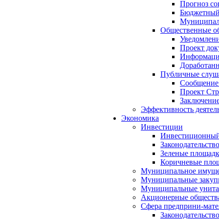
Прогноз со
Бюджетный 
Муниципал
Общественные об
Уведомлени
Проект док
Информация
Доработанн
Публичные слуша
Сообщение
Проект Стр
Заключение
Эффективность деятел
Экономика
Инвестиции
Инвестиционный
Законодательств
Зеленые площад
Коричневые пло
Муниципальное имуще
Муниципальные закуп
Муниципальные унита
Акционерные обществ
Сфера предприни-мате
Законодательств