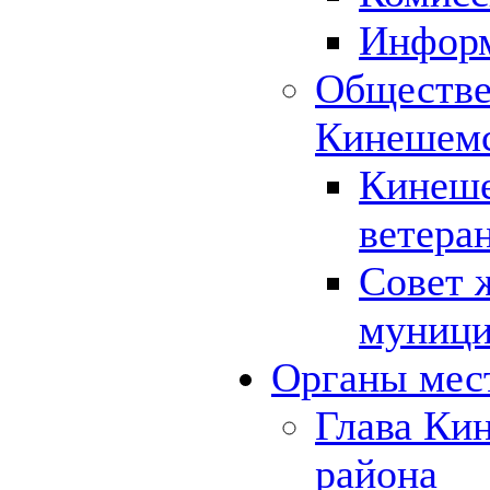
Инфор
Обществе
Кинешемс
Кинеше
ветера
Совет 
муници
Органы мес
Глава Ки
района