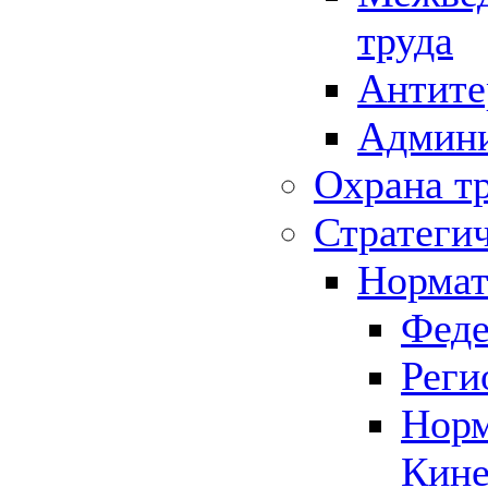
труда
Антите
Админи
Охрана т
Стратеги
Нормат
Феде
Реги
Норм
Кине