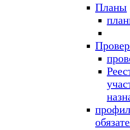
Планы
пла
Провер
пров
Реес
учас
назн
профил
обязат