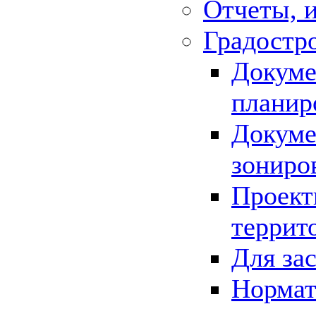
Отчеты, 
Градостр
Докуме
планир
Докуме
зониро
Проект
террит
Для за
Нормат