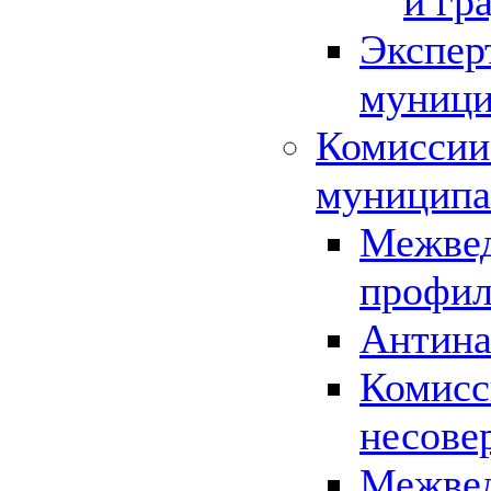
и гр
Экспер
муници
Комиссии
муниципа
Межвед
профил
Антина
Комисс
несове
Межвед