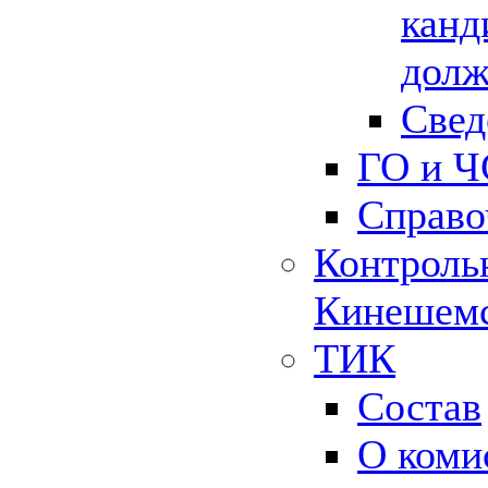
канд
долж
Свед
ГО и Ч
Справо
Контрольн
Кинешемс
ТИК
Состав
О коми