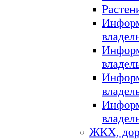
Растен
Информ
владел
Информ
владел
Информ
владел
Информ
владел
ЖКХ, дор