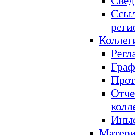
Свед
Ссыл
реги
Коллег
Регл
Граф
Прот
Отче
колл
Иные
Матери