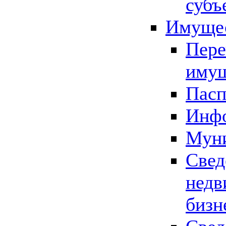
субъ
Имущес
Пере
имущ
Пасп
Инфо
Муни
Свед
недв
бизн