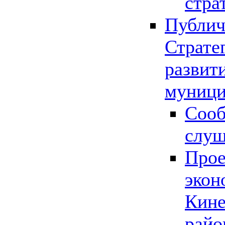
стра
Публич
Страте
развит
муници
Сооб
слу
Прое
экон
Кине
райо