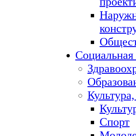
проект
Наружн
констр
Общест
Социальная
Здравоох
Образова
Культура,
Культу
Спорт
Молод