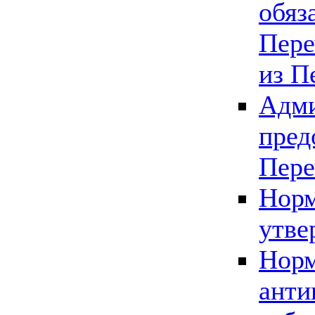
обяз
Пере
из П
Адми
пред
Пере
Норм
утве
Норм
анти