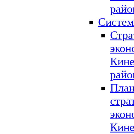
райо
Систем
Стра
экон
Кине
райо
План
стра
экон
Кине