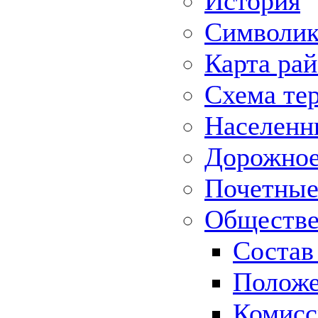
История
Символик
Карта ра
Схема те
Населенн
Дорожное 
Почетные
Обществе
Состав
Положе
Комисс