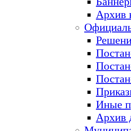
Баннер
Архив 
Официаль
Решени
Постан
Постан
Постан
Приказ
Иные п
Архив 
Муницип