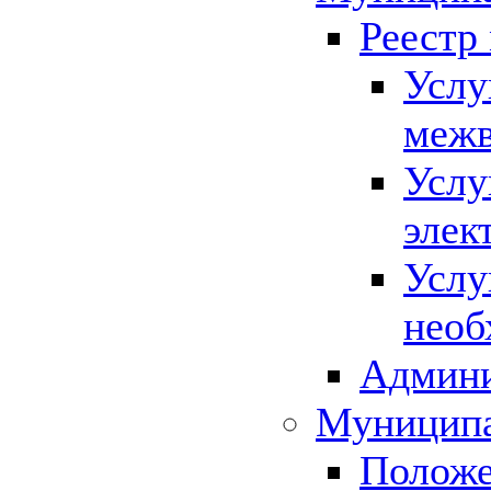
Реестр
Услу
межв
Услу
элек
Услу
необ
Админи
Муниципа
Положе