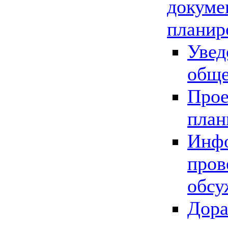
докуме
планир
Увед
обще
Прое
план
Инфо
пров
обсу
Дора