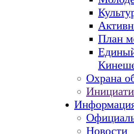
Культу
Активн
План м
Единый
Кинеше
Охрана об
Инициати
Информаци
Официаль
Новости