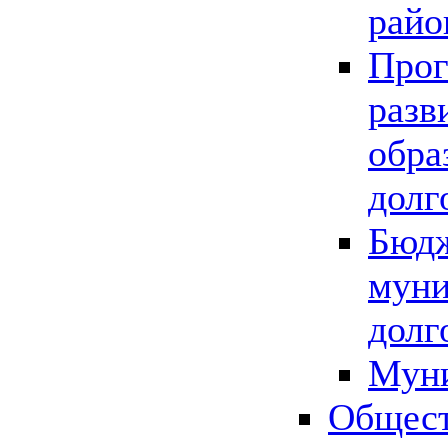
райо
Прог
разв
обра
долг
Бюдж
муни
долг
Мун
Общест