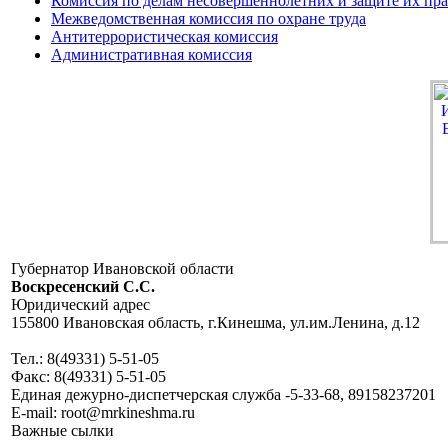
Комиссия по делам несовершеннолетних и защите их пр
Межведомственная комиссия по охране труда
Антитеррористическая комиссия
Административная комиссия
Губернатор Ивановской области
Воскресенский C.C.
Юридический адрес
155800 Ивановская область, г.Кинешма, ул.им.Ленина, д.12
Тел.: 8(49331) 5-51-05
Факс: 8(49331) 5-51-05
Единая дежурно-диспетчерская служба -5-33-68, 89158237201
E-mail: root@mrkineshma.ru
Важные сылки