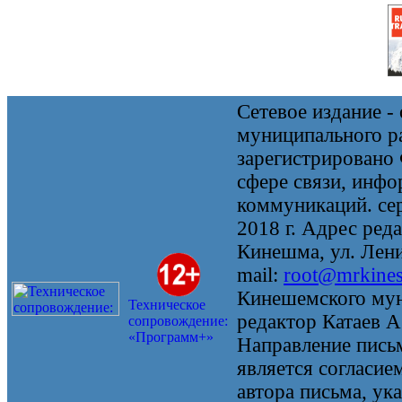
Сетевое издание 
муниципального 
зарегистрировано
сфере связи, инф
коммуникаций. се
2018 г. Адрес реда
Кинешма, ул. Ленин
mail:
root@mrkine
Кинешемского мун
Техническое
редактор Катаев А
сопровождение:
«Программ+»
Направление письм
является согласие
автора письма, ук