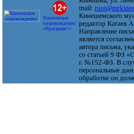
Кинешма, ул. Ленин
mail:
root@mrkine
Кинешемского мун
Техническое
редактор Катаев А
сопровождение:
«Программ+»
Направление письм
является согласие
автора письма, ук
со статьей 9 ФЗ «
г. №152-ФЗ. В случ
персональные данн
обработке он долж