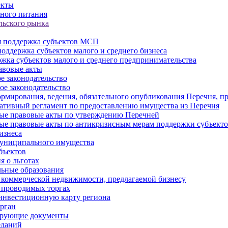
екты
ного питания
льского рынка
 поддержка субъектов МСП
оддержка субъектов малого и среднего бизнеса
жка субъектов малого и среднего предпринимательства
авовые акты
е законодательство
ое законодательство
рмирования, ведения, обязательного опубликования Перечня, п
тивный регламент по предоставлению имущества из Перечня
ые правовые акты по утверждению Перечней
ые правовые акты по антикризисным мерам поддержки субъек
изнеса
муниципального имущества
бъектов
 о льготах
ьные образования
 коммерческой недвижимости, предлагаемой бизнесу
 проводимых торгах
инвестиционную карту региона
рган
ирующие документы
еданий