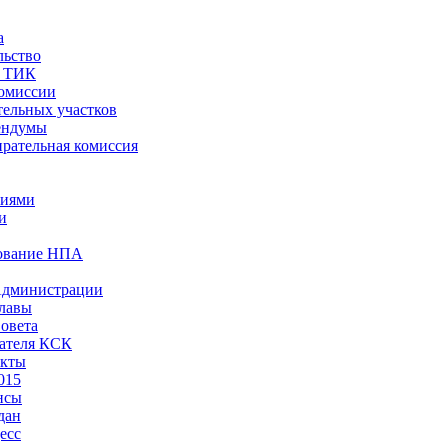
а
льство
ы ТИК
комиссии
тельных участков
ендумы
рательная комиссия
ниями
и
ование НПА
Администрации
лавы
овета
ателя КСК
акты
015
нсы
дан
есс