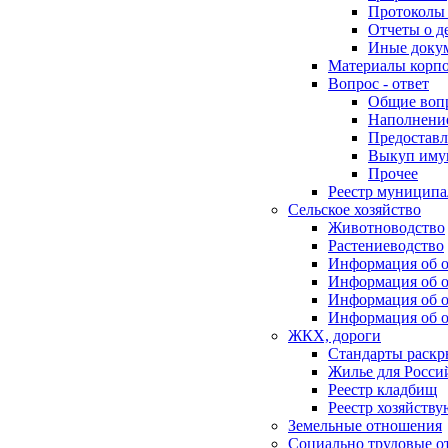
Протоколы 
Отчеты о д
Иные доку
Материалы корп
Вопрос - ответ
Общие воп
Наполнение
Предоставл
Выкуп иму
Прочее
Реестр муниципа
Сельское хозяйство
Животноводство
Растениеводство
Информация об о
Информация об о
Информация об о
Информация об о
ЖКХ, дороги
Стандарты раск
Жилье для Росси
Реестр кладбищ
Реестр хозяйств
Земельные отношения
Социально трудовые о