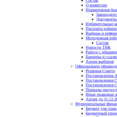
Состав
О комиссии
Нормативная баз
Законодате
Документ
Избирательные 
Паспорта избира
Выборы и рефер
Молодежная изби
Состав
Новости ТИК
Работа с обраще
Баннеры и ссылк
Архив выборов
Официальное обнарод
Решения Совета
Постановления 
Постановления Г
Постановления С
Приказы председ
Иные правовые 
Архив до 31.12.2
Муниципальные фина
Бюджет для граж
Бюджетный проц