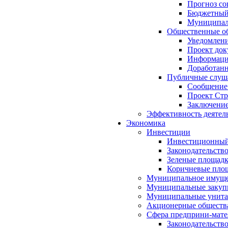
Прогноз со
Бюджетный 
Муниципал
Общественные об
Уведомлени
Проект док
Информация
Доработанн
Публичные слуша
Сообщение
Проект Стр
Заключение
Эффективность деятел
Экономика
Инвестиции
Инвестиционный
Законодательств
Зеленые площад
Коричневые пло
Муниципальное имуще
Муниципальные закуп
Муниципальные унита
Акционерные обществ
Сфера предприни-мате
Законодательств