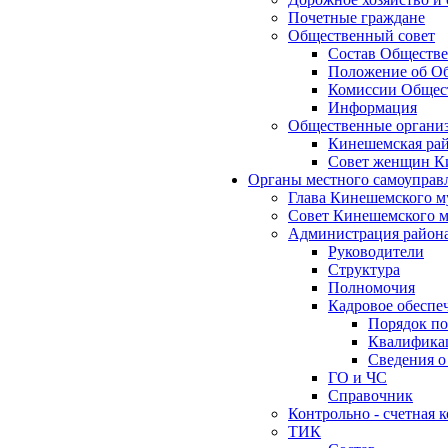
Почетные граждане
Общественный совет
Состав Обществе
Положение об Об
Комиссии Общест
Информация
Общественные органи
Кинешемская рай
Совет женщин К
Органы местного самоуправ
Глава Кинешемского м
Совет Кинешемского м
Администрация район
Руководители
Структура
Полномочия
Кадровое обеспе
Порядок по
Квалификац
Сведения о
ГО и ЧС
Справочник
Контрольно - счетная
ТИК