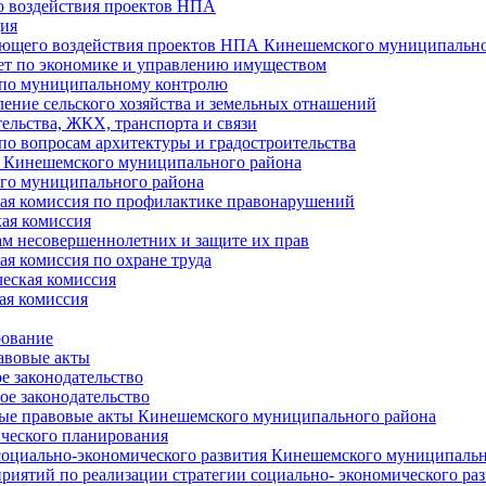
 воздействия проектов НПА
ия
ющего воздействия проектов НПА Кинешемского муниципально
т по экономике и управлению имуществом
 по муниципальному контролю
ение сельского хозяйства и земельных отнашений
ельства, ЖКХ, транспорта и связи
по вопросам архитектуры и градостроительства
 Кинешемского муниципального района
го муниципального района
я комиссия по профилактике правонарушений
ая комиссия
ам несовершеннолетних и защите их прав
я комиссия по охране труда
еская комиссия
ая комиссия
рование
авовые акты
е законодательство
ое законодательство
ые правовые акты Кинешемского муниципального района
ического планирования
социально-экономического развития Кинешемского муниципальн
риятий по реализации стратегии социально- экономического р