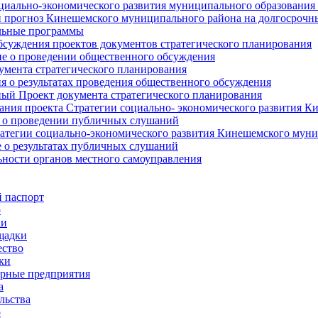
циально-экономического развития муниципального образования
прогноз Кинешемского муниципального района на долгосрочн
ьные программы
суждения проектов документов стратегического планирования
е о проведении общественного обсуждения
умента стратегического планирования
 о результатах проведения общественного обсуждения
ый Проект документа стратегического планирования
ния проекта Стратегии социально- экономического развития К
 о проведении публичных слушаний
атегии социально-экономического развития Кинешемского мун
 о результатах публичных слушаний
ьности органов местного самоуправления
 паспорт
о
ки
щадки
ство
ки
рные предприятия
а
льства
о