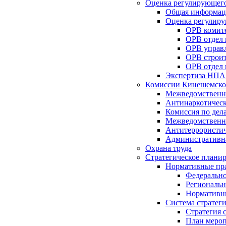
Оценка регулирующего
Общая информац
Оценка регулиру
ОРВ комите
ОРВ отдел
ОРВ управл
ОРВ строит
ОРВ отдел 
Экспертиза НПА
Комиссии Кинешемско
Межведомственна
Антинаркотическ
Комиссия по дел
Межведомственна
Антитеррористич
Административн
Охрана труда
Стратегическое плани
Нормативные пр
Федерально
Региональн
Нормативн
Система стратег
Стратегия 
План мероп