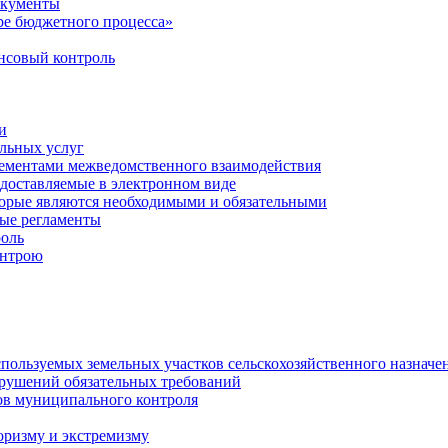
окументы
е бюджетного процесса»
совый контроль
и
льных услуг
лементами межведомственного взаимодействия
едоставляемые в электронном виде
торые являются необходимыми и обязательными
ые регламенты
оль
онтрою
спользуемых земельных участков сельскохозяйственного назначе
рушений обязательных требований
ов муниципального контроля
оризму и экстремизму