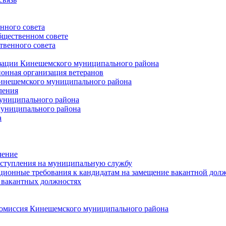
нного совета
щественном совете
венного совета
зации Кинешемского муниципального района
онная организация ветеранов
инешемского муниципального района
ления
униципального района
униципального района
а
чение
ступления на муниципальную службу
ионные требования к кандидатам на замещение вакантной дол
 вакантных должностях
 комиссия Кинешемского муниципального района