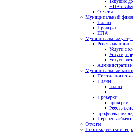
Текущие д
НПА в сфер
Отчеты
Муниципальный финан
Планы
Проверки
НПА
Муниципальные услуг
Реестр муниципа
Услуги с э
Услуги, пр
Услуги, ко
Административн
Муниципальный контр
Положения по к
Планы
планы
Проверки
проверки
Реестр неи
профилактика на
Перечень объект
Отчеты
Противодействие терр