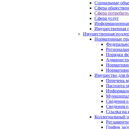
Социальные объ
Сфера обществен
Сфера потребите
Сфера услуг
Информационная
Имущественная п
Имущественная поддер
Нормативные пр
Федерально
Региональн
Порядки фо
Администра
Нормативн
Нормативн
Имущество для б
Перечень 
Паспорта о
Информация
Муниципал
Сведения о
Сведения о
Ссылка на 
Коллегиальный о
Регламент
График зас