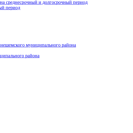
 на среднесрочный и долгосрочный период
ый период
инешемского муниципального района
иципального района