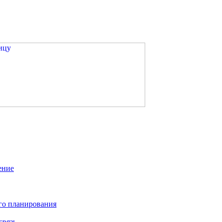
ение
го планирования
связь