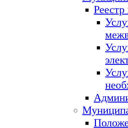
Реестр
Услу
межв
Услу
элек
Услу
необ
Админи
Муниципа
Положе