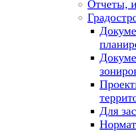
Отчеты, 
Градостр
Докуме
планир
Докуме
зониро
Проект
террит
Для за
Нормат