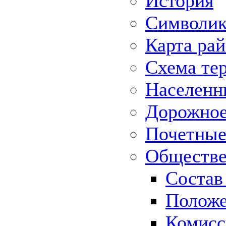
История
Символик
Карта ра
Схема те
Населенн
Дорожное 
Почетные
Обществе
Состав
Положе
Комисс