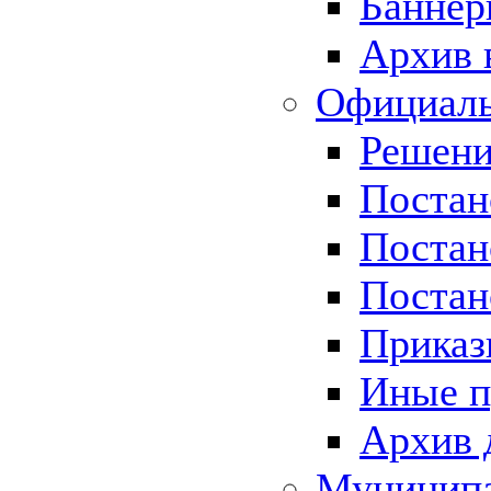
Баннер
Архив 
Официаль
Решени
Постан
Постан
Постан
Приказ
Иные п
Архив 
Муницип