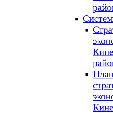
райо
Систем
Стра
экон
Кине
райо
План
стра
экон
Кине