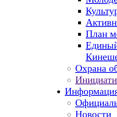
Культу
Активн
План м
Единый
Кинеше
Охрана об
Инициати
Информаци
Официаль
Новости