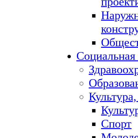
проект
Наружн
констр
Общест
Социальная
Здравоох
Образова
Культура,
Культу
Спорт
Молод