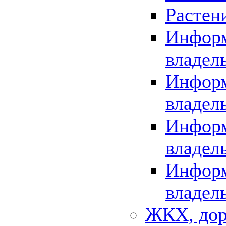
Растен
Информ
владел
Информ
владел
Информ
владел
Информ
владел
ЖКХ, дор