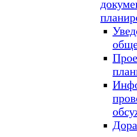
докуме
планир
Увед
обще
Прое
план
Инфо
пров
обсу
Дора