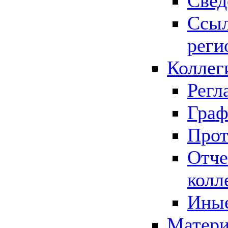
Свед
Ссыл
реги
Коллег
Регл
Граф
Прот
Отче
колл
Иные
Матери