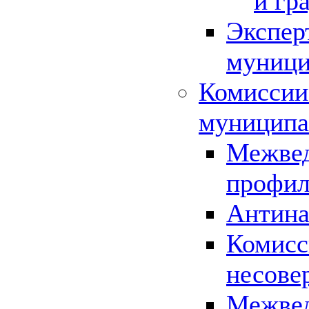
и гр
Экспер
муници
Комиссии
муниципа
Межвед
профил
Антина
Комисс
несове
Межвед