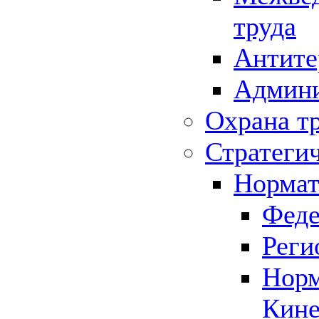
труда
Антите
Админи
Охрана т
Стратеги
Нормат
Феде
Реги
Норм
Кине