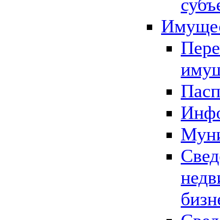
субъ
Имущес
Пере
имущ
Пасп
Инфо
Муни
Свед
недв
бизн