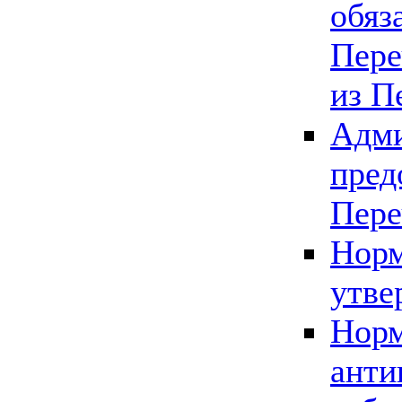
обяз
Пере
из П
Адми
пред
Пере
Норм
утве
Норм
анти