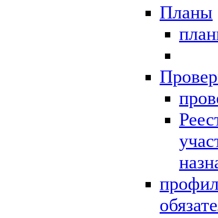
Планы
пла
Провер
пров
Реес
учас
назн
профил
обязат