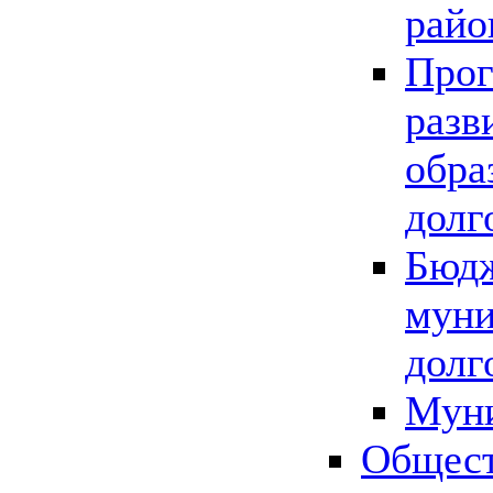
райо
Прог
разв
обра
долг
Бюдж
муни
долг
Мун
Общест