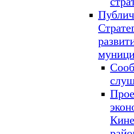
стра
Публич
Страте
развит
муници
Сооб
слу
Прое
экон
Кине
райо