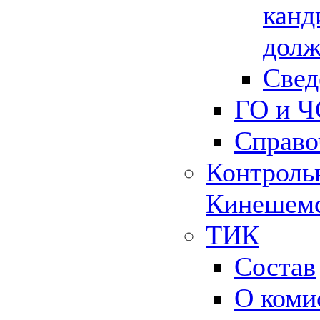
канд
долж
Свед
ГО и Ч
Справо
Контрольн
Кинешемс
ТИК
Состав
О коми