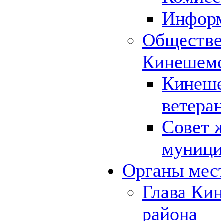
Инфор
Обществе
Кинешемс
Кинеше
ветера
Совет 
муници
Органы мес
Глава Ки
района