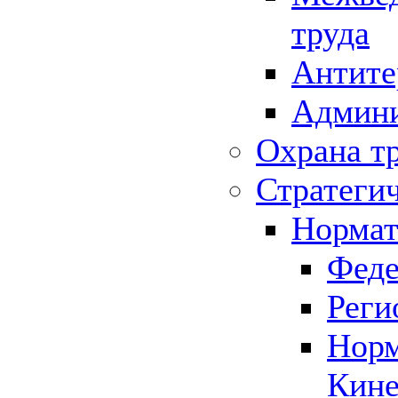
труда
Антите
Админи
Охрана т
Стратеги
Нормат
Феде
Реги
Норм
Кине