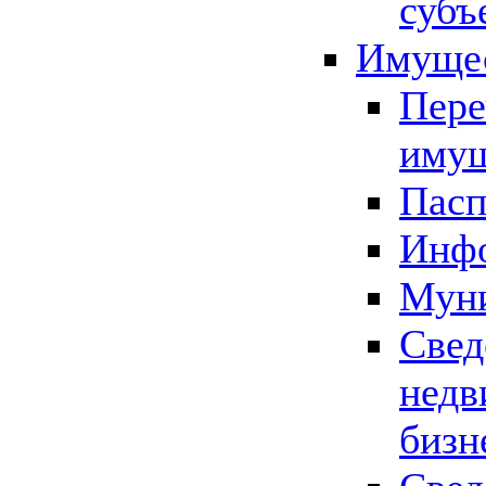
субъ
Имущес
Пере
имущ
Пасп
Инфо
Муни
Свед
недв
бизн