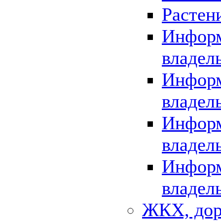
Растен
Информ
владел
Информ
владел
Информ
владел
Информ
владел
ЖКХ, дор