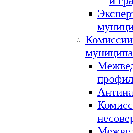
и гр
Экспер
муници
Комиссии
муниципа
Межвед
профил
Антина
Комисс
несове
Межвед