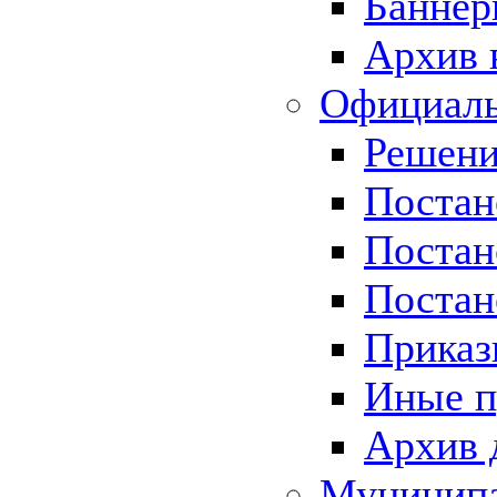
Баннер
Архив 
Официаль
Решени
Постан
Постан
Постан
Приказ
Иные п
Архив 
Муницип