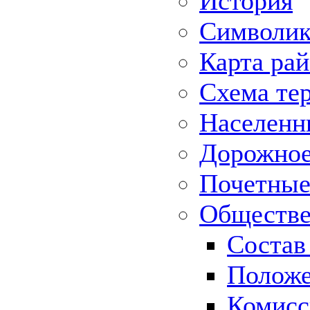
История
Символик
Карта ра
Схема те
Населенн
Дорожное 
Почетные
Обществе
Состав
Положе
Комисс