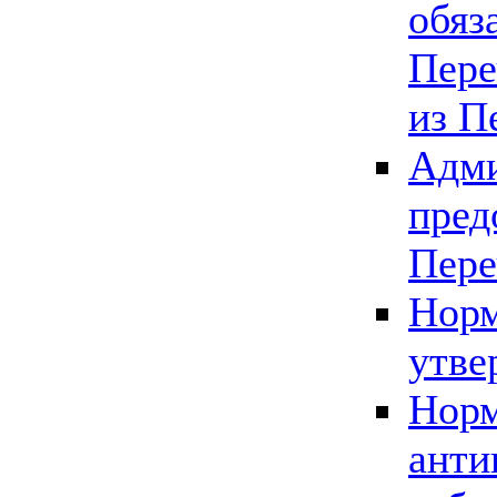
обяз
Пере
из П
Адми
пред
Пере
Норм
утве
Норм
анти