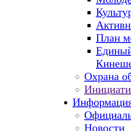
Культу
Активн
План м
Единый
Кинеше
Охрана об
Инициати
Информаци
Официаль
Новости