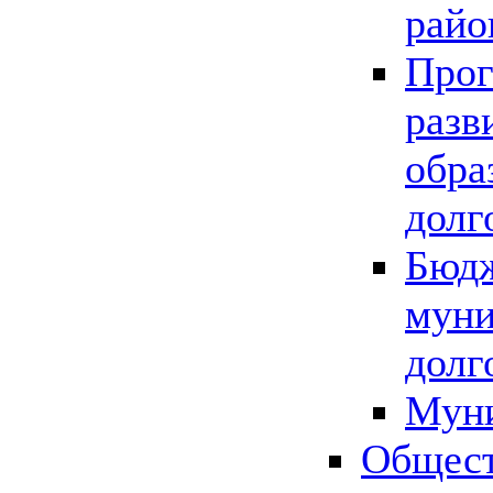
райо
Прог
разв
обра
долг
Бюдж
муни
долг
Мун
Общест