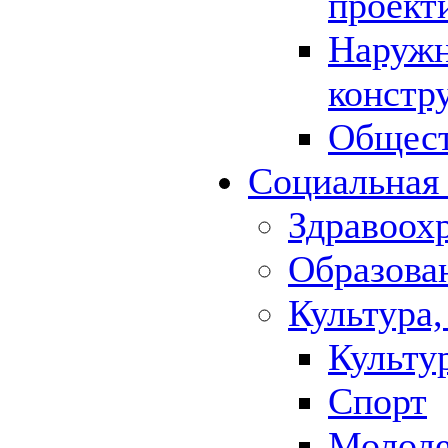
проект
Наружн
констр
Общест
Социальная
Здравоох
Образова
Культура,
Культу
Спорт
Молод