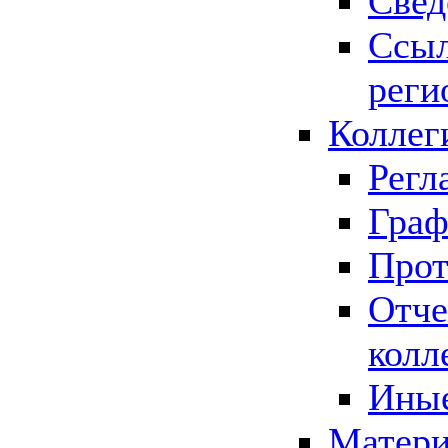
Свед
Ссыл
реги
Коллег
Регл
Граф
Прот
Отче
колл
Иные
Матери