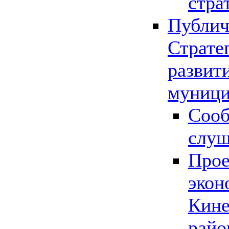
стра
Публич
Страте
развит
муници
Сооб
слу
Прое
экон
Кине
райо