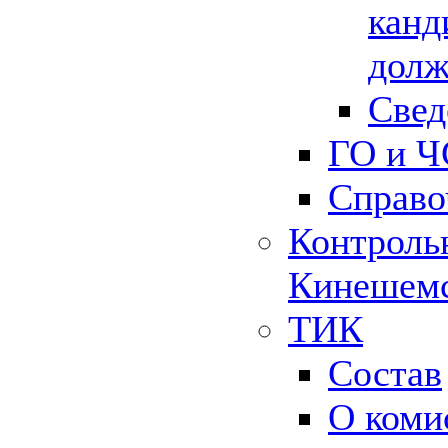
канд
долж
Свед
ГО и Ч
Справо
Контрольн
Кинешемс
ТИК
Состав
О коми