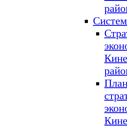
райо
Систем
Стра
экон
Кине
райо
План
стра
экон
Кине