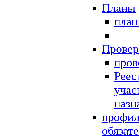
Планы
пла
Провер
пров
Реес
учас
назн
профил
обязат