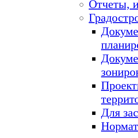
Отчеты, 
Градостр
Докуме
планир
Докуме
зониро
Проект
террит
Для за
Нормат