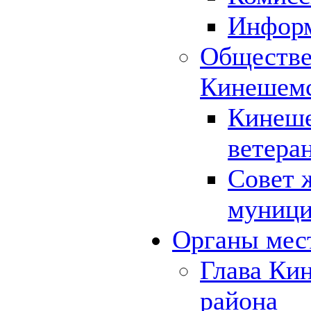
Инфор
Обществе
Кинешемс
Кинеше
ветера
Совет 
муници
Органы мес
Глава Ки
района