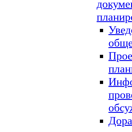
докуме
планир
Увед
обще
Прое
план
Инфо
пров
обсу
Дора