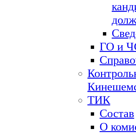
канд
долж
Свед
ГО и Ч
Справо
Контрольн
Кинешемс
ТИК
Состав
О коми