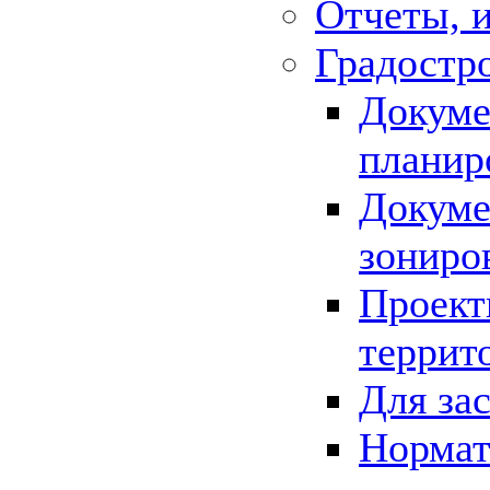
Отчеты, 
Градостр
Докуме
планир
Докуме
зониро
Проект
террит
Для за
Нормат