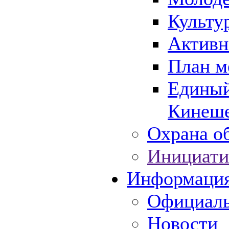
Культу
Активн
План м
Единый
Кинеше
Охрана об
Инициати
Информаци
Официаль
Новости