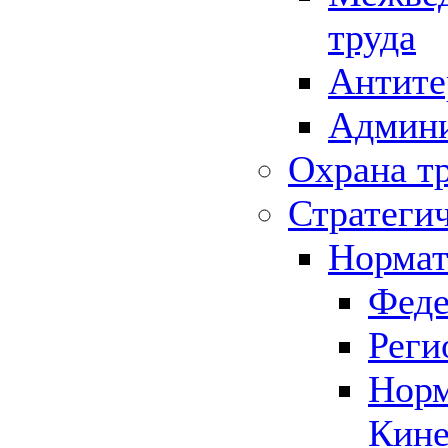
труда
Антите
Админи
Охрана т
Стратеги
Нормат
Феде
Реги
Норм
Кине