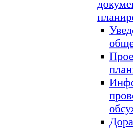
докуме
планир
Увед
обще
Прое
план
Инфо
пров
обсу
Дора