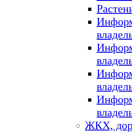
Растен
Информ
владел
Информ
владел
Информ
владел
Информ
владел
ЖКХ, дор