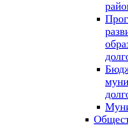
райо
Прог
разв
обра
долг
Бюдж
муни
долг
Мун
Общест