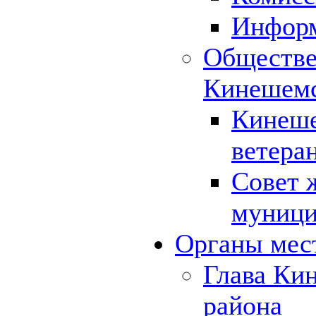
Инфор
Обществе
Кинешемс
Кинеше
ветера
Совет 
муници
Органы мес
Глава Ки
района