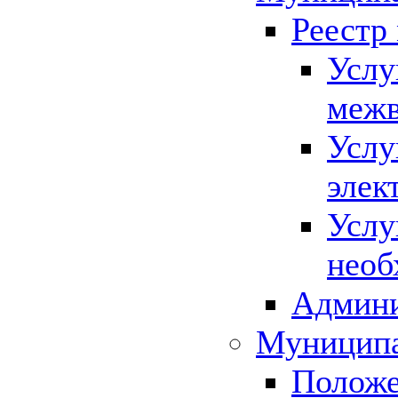
Реестр
Услу
межв
Услу
элек
Услу
необ
Админи
Муниципа
Положе