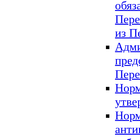
обяз
Пере
из П
Адми
пред
Пере
Норм
утве
Норм
анти