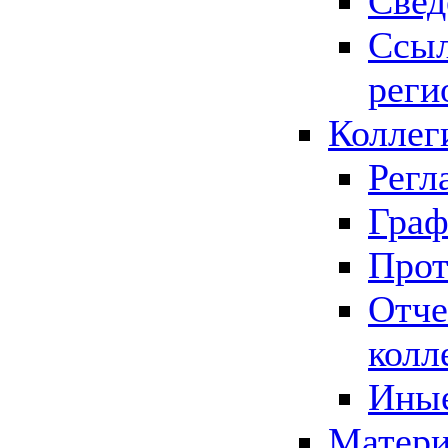
Свед
Ссыл
реги
Коллег
Регл
Граф
Прот
Отче
колл
Иные
Матери