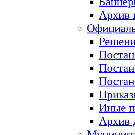
Баннер
Архив 
Официаль
Решени
Постан
Постан
Постан
Приказ
Иные п
Архив 
Муницип