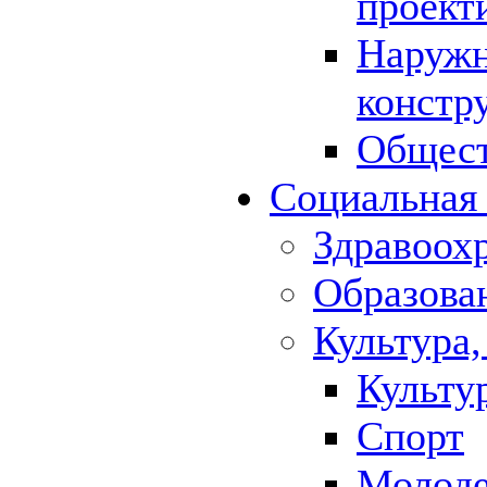
проект
Наружн
констр
Общест
Социальная
Здравоох
Образова
Культура,
Культу
Спорт
Молод