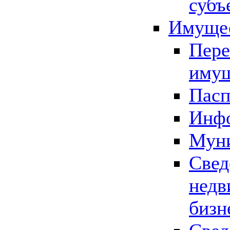
субъ
Имущес
Пере
имущ
Пасп
Инфо
Муни
Свед
недв
бизн