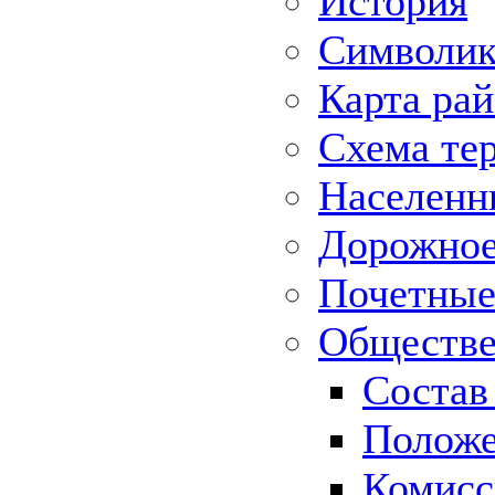
История
Символик
Карта ра
Схема те
Населенн
Дорожное 
Почетные
Обществе
Состав
Положе
Комисс