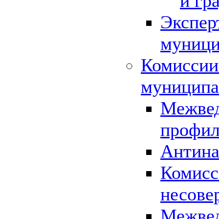
и гр
Экспер
муници
Комиссии
муниципа
Межвед
профил
Антина
Комисс
несове
Межвед