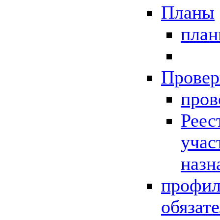
Планы
пла
Провер
пров
Реес
учас
назн
профил
обязат