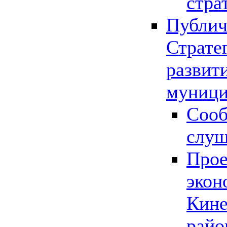
стра
Публич
Страте
развит
муници
Сооб
слу
Прое
экон
Кине
райо