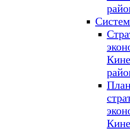
райо
Систем
Стра
экон
Кине
райо
План
стра
экон
Кине