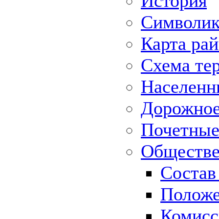
История
Символик
Карта ра
Схема те
Населенн
Дорожное 
Почетные
Обществе
Состав
Положе
Комисс