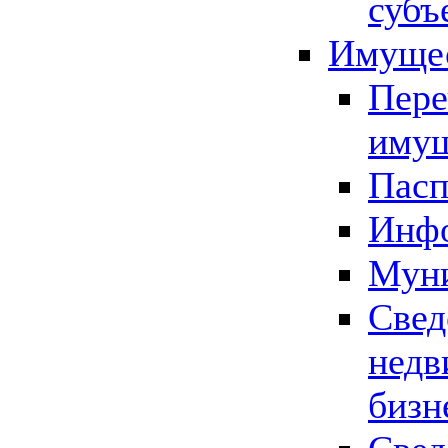
субъ
Имущес
Пере
имущ
Пасп
Инфо
Муни
Свед
недв
бизн