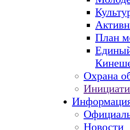
Культу
Активн
План м
Единый
Кинеше
Охрана об
Инициати
Информаци
Официаль
Новости