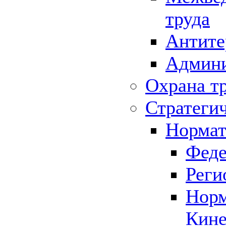
труда
Антите
Админи
Охрана т
Стратеги
Нормат
Феде
Реги
Норм
Кине