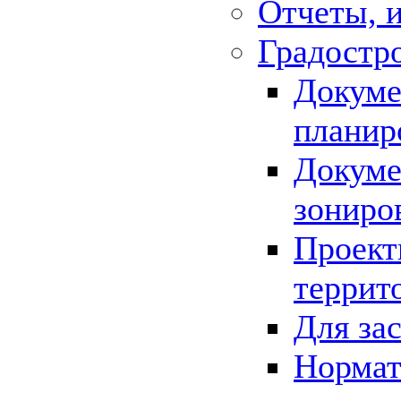
Отчеты, 
Градостр
Докуме
планир
Докуме
зониро
Проект
террит
Для за
Нормат