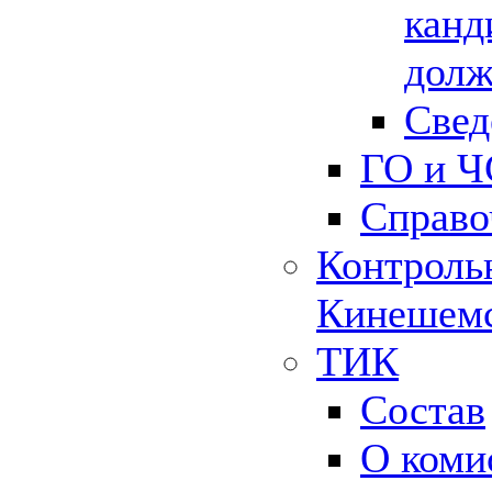
канд
долж
Свед
ГО и Ч
Справо
Контрольн
Кинешемс
ТИК
Состав
О коми