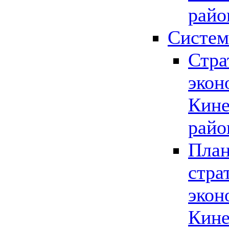
райо
Систем
Стра
экон
Кине
райо
План
стра
экон
Кине