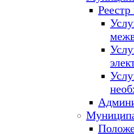
Реестр
Услу
межв
Услу
элек
Услу
необ
Админи
Муниципа
Положе