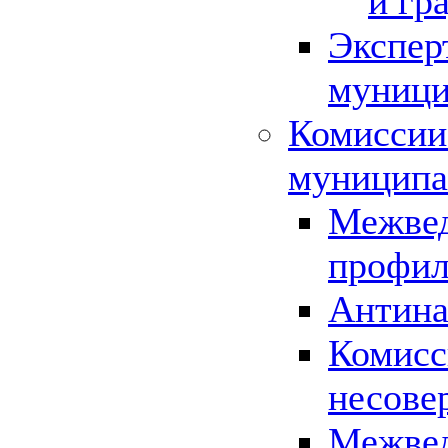
и гр
Экспер
муници
Комиссии
муниципа
Межвед
профил
Антина
Комисс
несове
Межвед