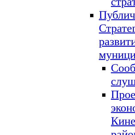
стра
Публич
Страте
развит
муници
Сооб
слу
Прое
экон
Кине
райо