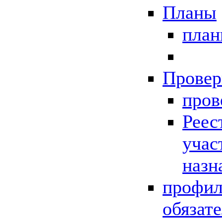
Планы
пла
Провер
пров
Реес
учас
назн
профил
обязат