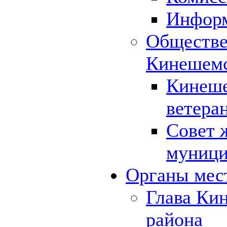
Инфор
Обществе
Кинешемс
Кинеше
ветера
Совет 
муници
Органы мес
Глава Ки
района