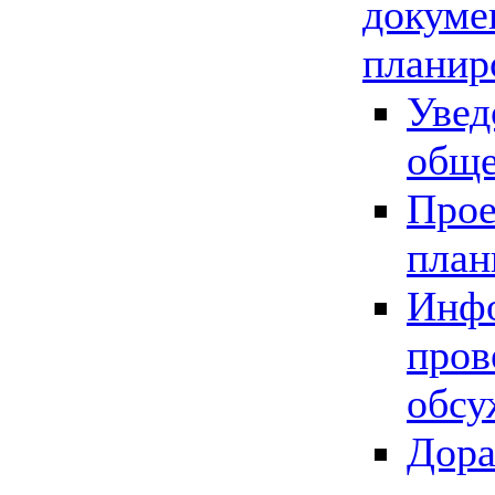
докуме
планир
Увед
обще
Прое
план
Инфо
пров
обсу
Дора