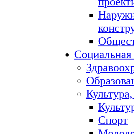
проект
Наружн
констр
Общест
Социальная
Здравоох
Образова
Культура,
Культу
Спорт
Молод