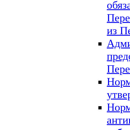
обяз
Пере
из П
Адми
пред
Пере
Норм
утве
Норм
анти