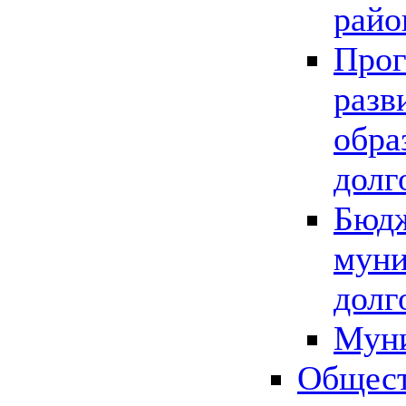
райо
Прог
разв
обра
долг
Бюдж
муни
долг
Мун
Общест