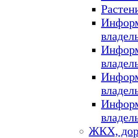
Растен
Информ
владел
Информ
владел
Информ
владел
Информ
владел
ЖКХ, дор