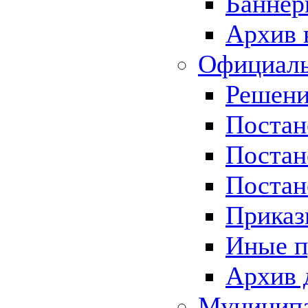
Баннер
Архив 
Официаль
Решени
Постан
Постан
Постан
Приказ
Иные п
Архив 
Муницип