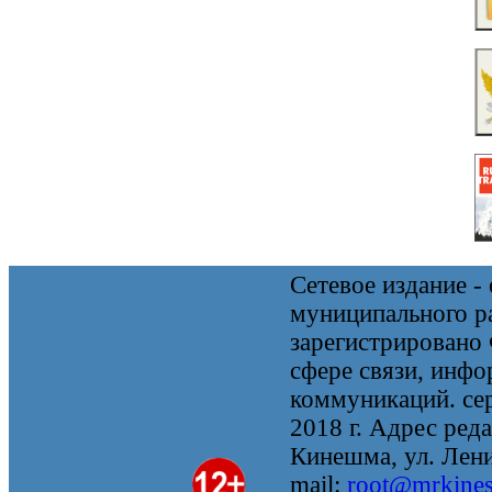
Сетевое издание 
муниципального 
зарегистрировано
сфере связи, инф
коммуникаций. се
2018 г. Адрес реда
Кинешма, ул. Ленин
mail:
root@mrkine