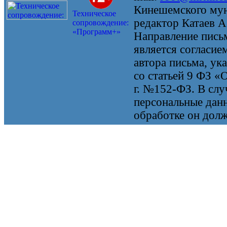
Кинешемского мун
Техническое
редактор Катаев А
сопровождение:
«Программ+»
Направление письм
является согласие
автора письма, ук
со статьей 9 ФЗ «
г. №152-ФЗ. В случ
персональные данн
обработке он долж