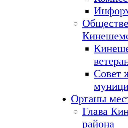
Инфор
Обществе
Кинешемс
Кинеше
ветера
Совет 
муници
Органы мес
Глава Ки
района