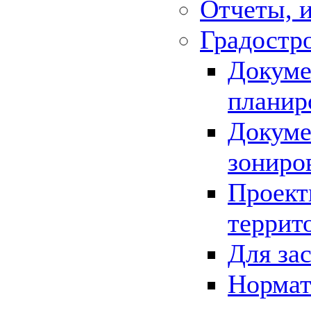
Отчеты, 
Градостр
Докуме
планир
Докуме
зониро
Проект
террит
Для за
Нормат