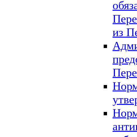
обяз
Пере
из П
Адми
пред
Пере
Норм
утве
Норм
анти