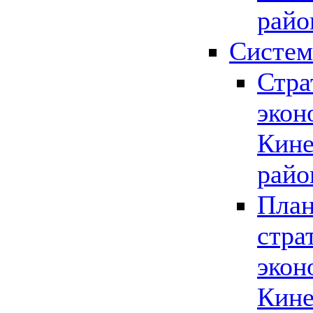
райо
Систем
Стра
экон
Кине
райо
План
стра
экон
Кине