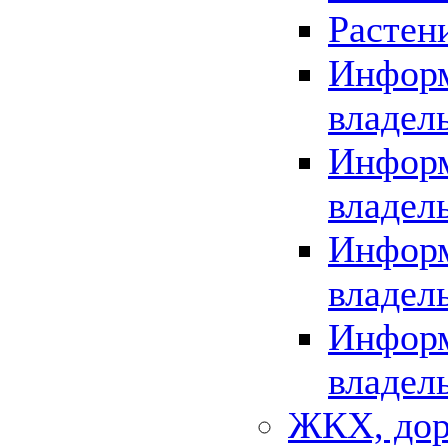
Растен
Информ
владел
Информ
владел
Информ
владел
Информ
владел
ЖКХ, дор