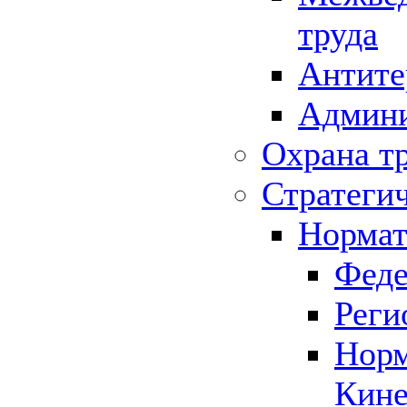
труда
Антите
Админи
Охрана т
Стратеги
Нормат
Феде
Реги
Норм
Кине