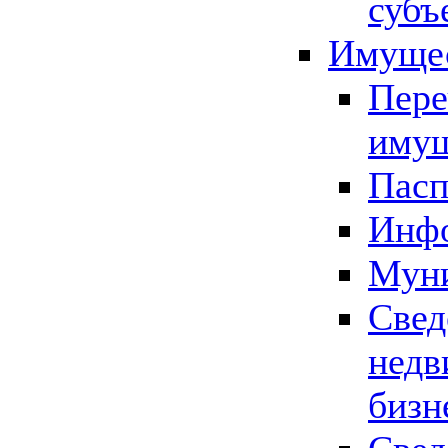
субъ
Имущес
Пере
имущ
Пасп
Инфо
Муни
Свед
недв
бизн