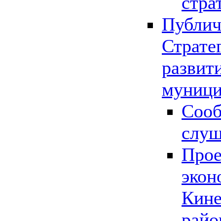
стра
Публич
Страте
развит
муници
Сооб
слу
Прое
экон
Кине
райо