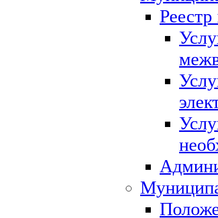
Реестр
Услу
межв
Услу
элек
Услу
необ
Админи
Муниципа
Положе