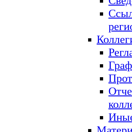
Свед
Ссыл
реги
Коллег
Регл
Граф
Прот
Отче
колл
Иные
Матери