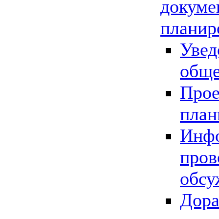
докуме
планир
Увед
обще
Прое
план
Инфо
пров
обсу
Дора