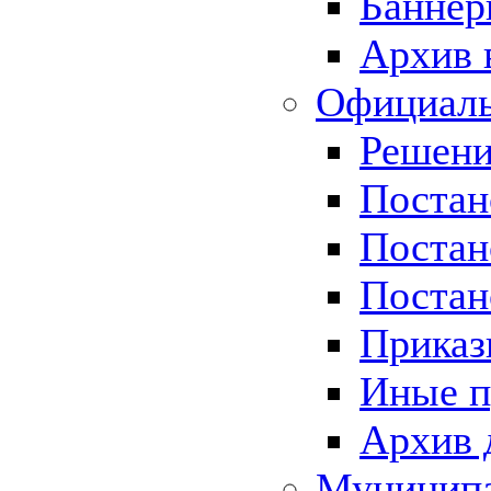
Баннер
Архив 
Официаль
Решени
Постан
Постан
Постан
Приказ
Иные п
Архив 
Муницип