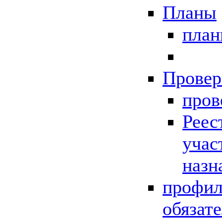
Планы
пла
Провер
пров
Реес
учас
назн
профил
обязат