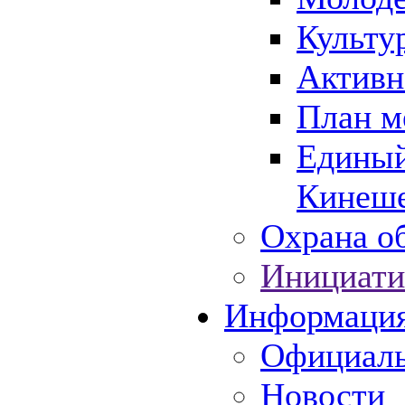
Культу
Активн
План м
Единый
Кинеше
Охрана об
Инициати
Информаци
Официаль
Новости