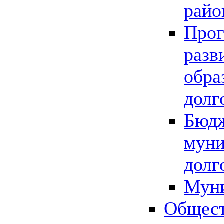
райо
Прог
разв
обра
долг
Бюдж
муни
долг
Мун
Общест