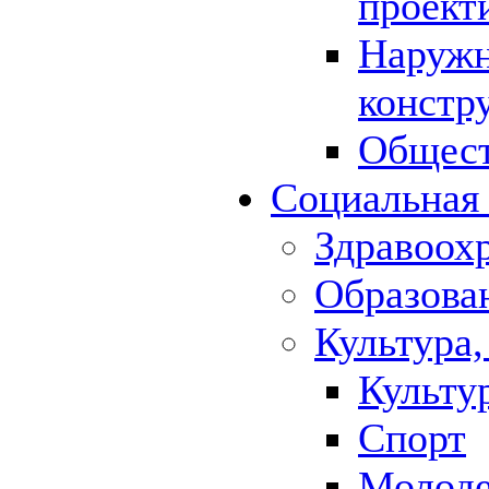
проект
Наружн
констр
Общест
Социальная
Здравоох
Образова
Культура,
Культу
Спорт
Молод