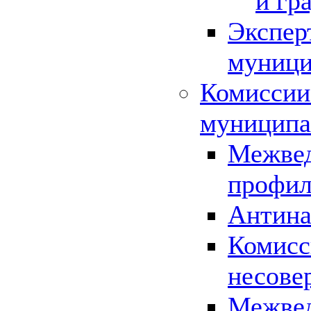
и гр
Экспер
муници
Комиссии
муниципа
Межвед
профил
Антина
Комисс
несове
Межвед