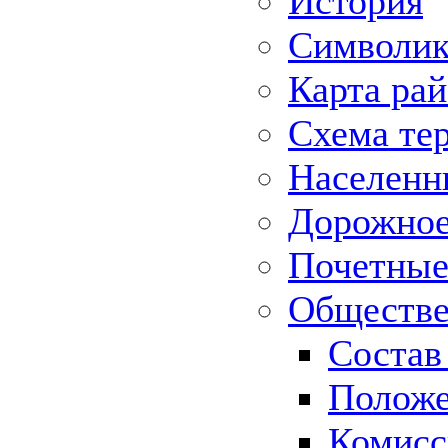
История
Символик
Карта ра
Схема те
Населенн
Дорожное 
Почетные
Обществе
Состав
Положе
Комисс