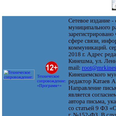
Сетевое издание 
муниципального 
зарегистрировано
сфере связи, инф
коммуникаций. се
2018 г. Адрес реда
Кинешма, ул. Ленин
mail:
root@mrkine
Кинешемского мун
Техническое
редактор Катаев А
сопровождение:
«Программ+»
Направление письм
является согласие
автора письма, ук
со статьей 9 ФЗ «
г. №152-ФЗ. В случ