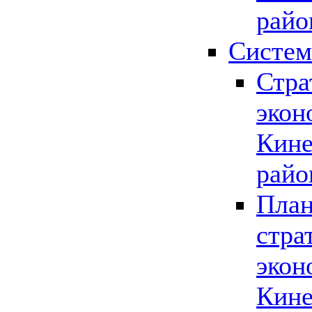
райо
Систем
Стра
экон
Кине
райо
План
стра
экон
Кине