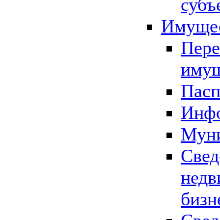
субъ
Имущес
Пере
имущ
Пасп
Инфо
Муни
Свед
недв
бизн