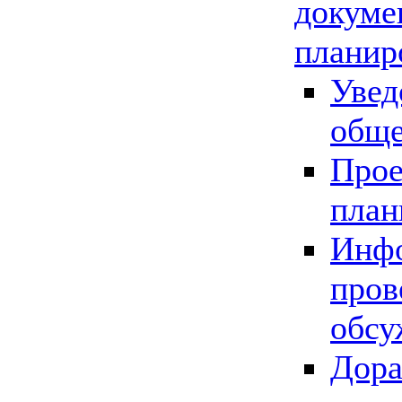
докуме
планир
Увед
обще
Прое
план
Инфо
пров
обсу
Дора