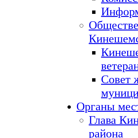
Инфор
Обществе
Кинешемс
Кинеше
ветера
Совет 
муници
Органы мес
Глава Ки
района