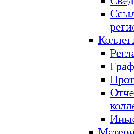
Свед
Ссыл
реги
Коллег
Регл
Граф
Прот
Отче
колл
Иные
Матери