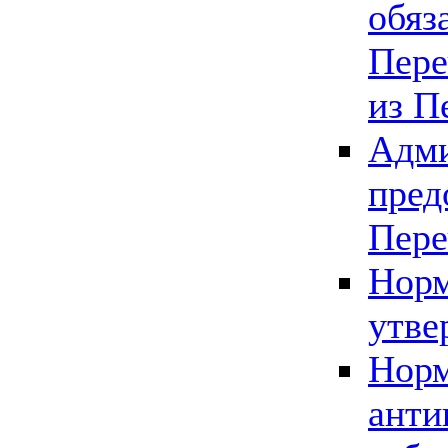
обяз
Пере
из П
Адми
пред
Пере
Норм
утве
Норм
анти