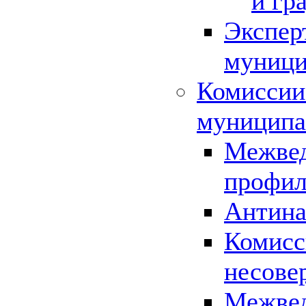
и гр
Экспер
муници
Комиссии
муниципа
Межвед
профил
Антина
Комисс
несове
Межвед