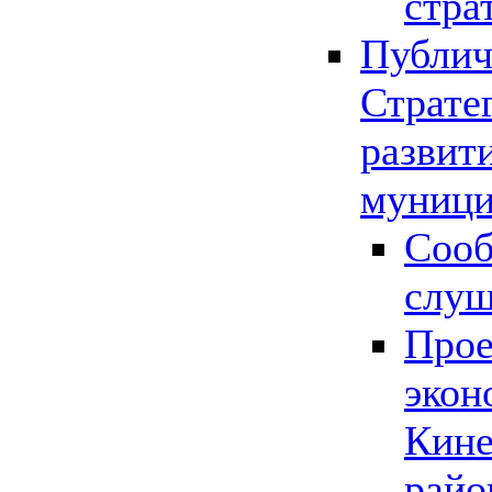
стра
Публич
Страте
развит
муници
Сооб
слу
Прое
экон
Кине
райо