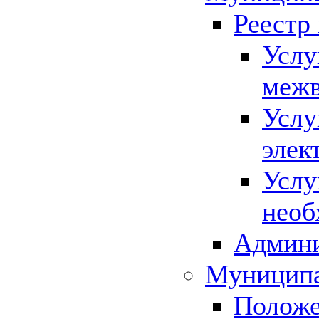
Реестр
Услу
межв
Услу
элек
Услу
необ
Админи
Муниципа
Положе