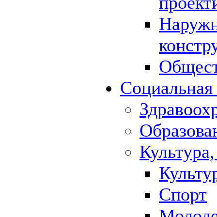
проект
Наружн
констр
Общест
Социальная
Здравоох
Образова
Культура,
Культу
Спорт
Молод