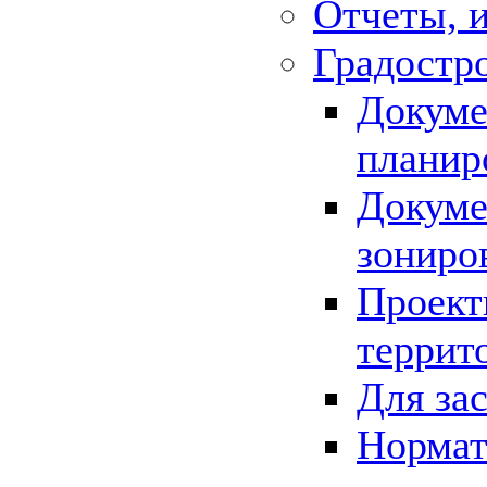
Отчеты, 
Градостр
Докуме
планир
Докуме
зониро
Проект
террит
Для за
Нормат