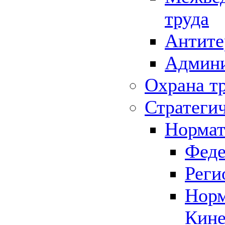
труда
Антите
Админи
Охрана т
Стратеги
Нормат
Феде
Реги
Норм
Кине