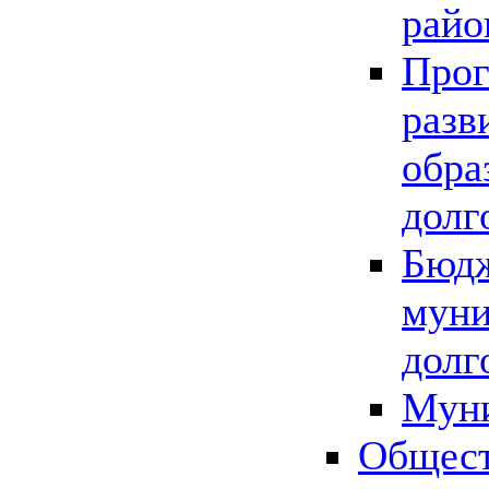
райо
Прог
разв
обра
долг
Бюдж
муни
долг
Мун
Общест