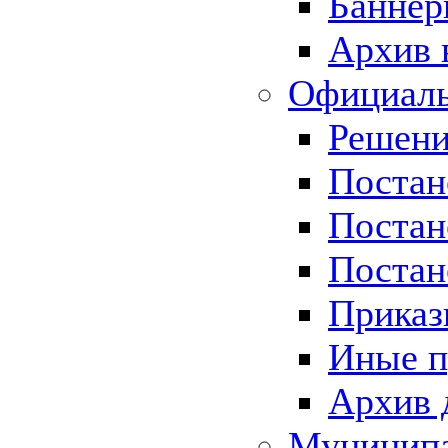
Баннер
Архив 
Официаль
Решени
Постан
Постан
Постан
Приказ
Иные п
Архив 
Муницип