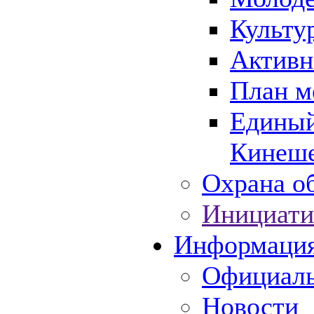
Культу
Активн
План м
Единый
Кинеше
Охрана об
Инициати
Информаци
Официаль
Новости