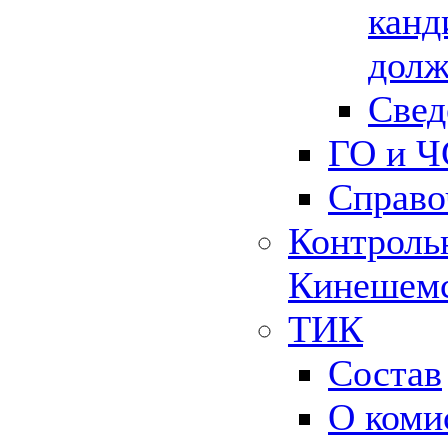
канд
долж
Свед
ГО и Ч
Справо
Контрольн
Кинешемс
ТИК
Состав
О коми