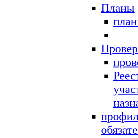
Планы
пла
Провер
пров
Реес
учас
назн
профил
обязат