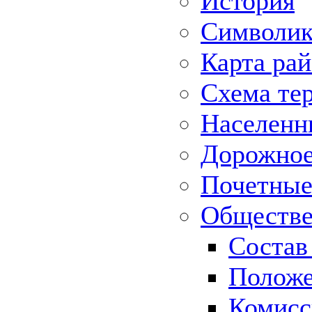
История
Символик
Карта ра
Схема те
Населенн
Дорожное 
Почетные
Обществе
Состав
Положе
Комисс