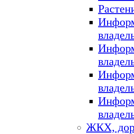
Растен
Информ
владел
Информ
владел
Информ
владел
Информ
владел
ЖКХ, дор