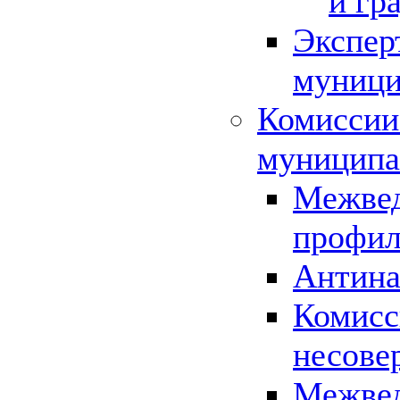
и гр
Экспер
муници
Комиссии
муниципа
Межвед
профил
Антина
Комисс
несове
Межвед