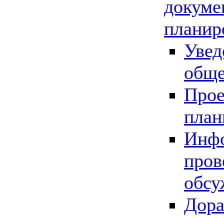
докуме
планир
Увед
обще
Прое
план
Инфо
пров
обсу
Дора