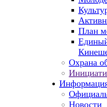
Культу
Активн
План м
Единый
Кинеше
Охрана об
Инициати
Информаци
Официаль
Новости