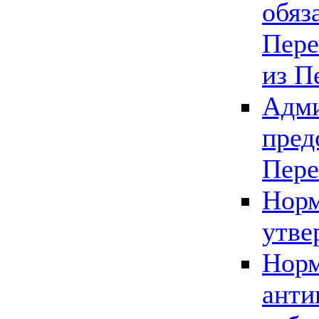
обяз
Пере
из П
Адми
пред
Пере
Норм
утве
Норм
анти