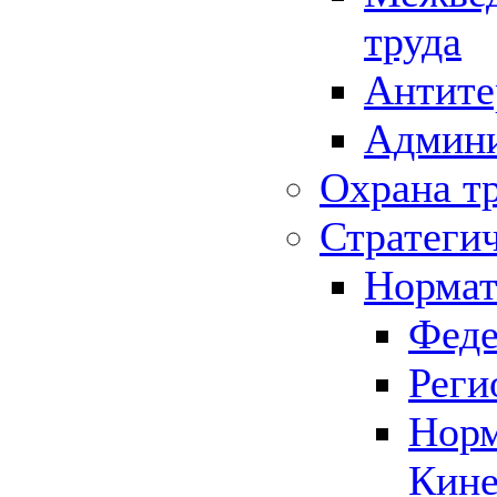
труда
Антите
Админи
Охрана т
Стратеги
Нормат
Феде
Реги
Норм
Кине