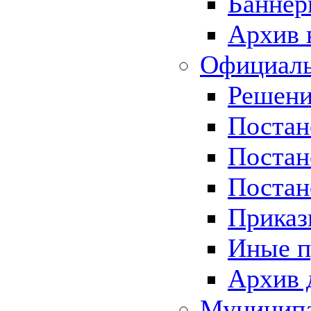
Баннер
Архив 
Официаль
Решени
Постан
Постан
Постан
Приказ
Иные п
Архив 
Муницип