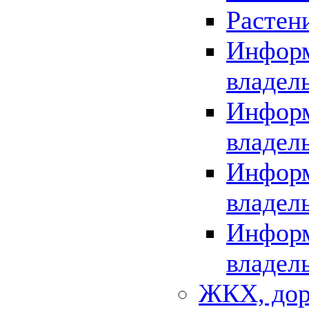
Растен
Информ
владел
Информ
владел
Информ
владел
Информ
владел
ЖКХ, дор