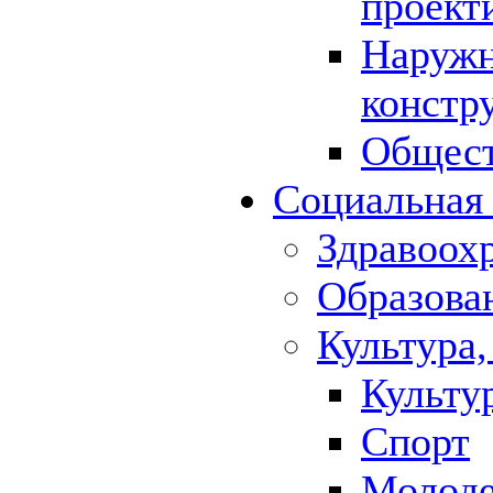
проект
Наружн
констр
Общест
Социальная
Здравоох
Образова
Культура,
Культу
Спорт
Молод