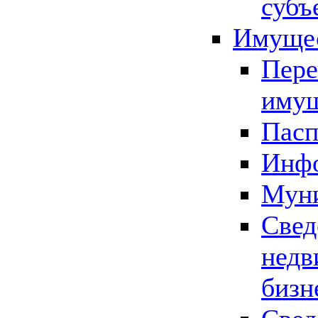
субъ
Имущес
Пере
имущ
Пасп
Инфо
Муни
Свед
недв
бизн