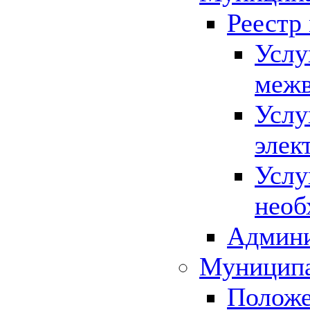
Реестр
Услу
межв
Услу
элек
Услу
необ
Админи
Муниципа
Положе