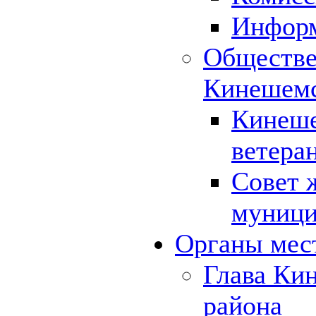
Инфор
Обществе
Кинешемс
Кинеше
ветера
Совет 
муници
Органы мес
Глава Ки
района