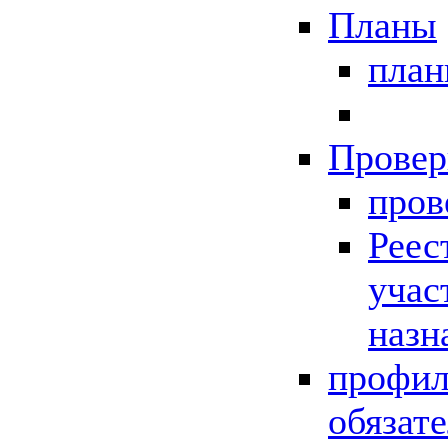
Планы
пла
Провер
пров
Реес
учас
назн
профил
обязат