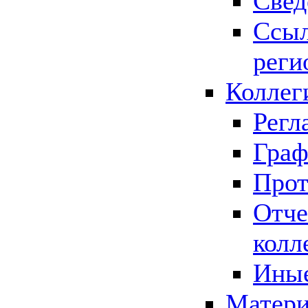
Свед
Ссыл
реги
Коллег
Регл
Граф
Прот
Отче
колл
Иные
Матери