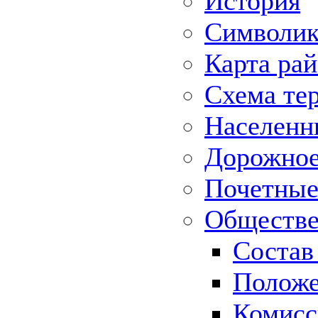
История
Символик
Карта ра
Схема те
Населенн
Дорожное 
Почетные
Обществе
Состав
Положе
Комисс