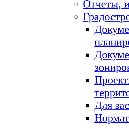
Отчеты, 
Градостр
Докуме
планир
Докуме
зониро
Проект
террит
Для за
Нормат