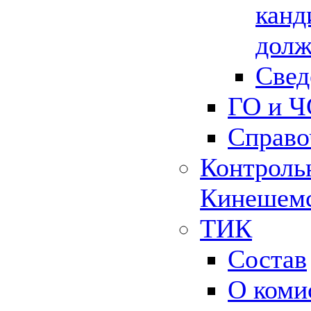
канд
долж
Свед
ГО и Ч
Справо
Контрольн
Кинешемс
ТИК
Состав
О коми