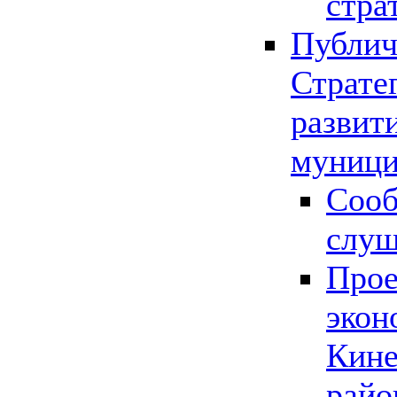
стра
Публич
Страте
развит
муници
Сооб
слу
Прое
экон
Кине
райо