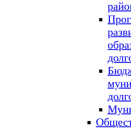
райо
Прог
разв
обра
долг
Бюдж
муни
долг
Мун
Общест