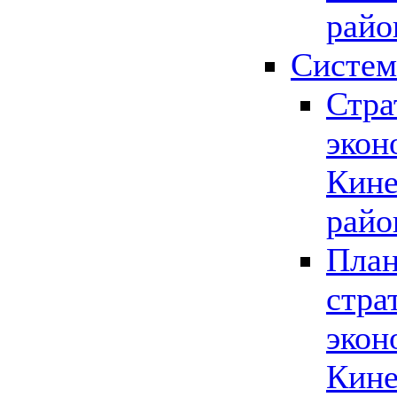
райо
Систем
Стра
экон
Кине
райо
План
стра
экон
Кине