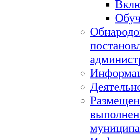
Вклю
Обуч
Обнародо
постанов
админист
Информац
Деятельн
Размещени
выполнени
муниципа