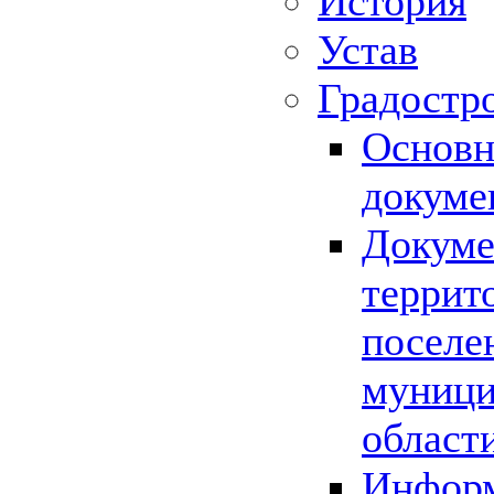
История
Устав
Градостр
Основн
докуме
Докуме
террит
поселе
муници
област
Информ