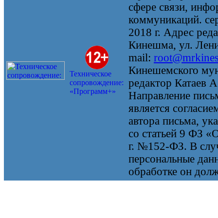
сфере связи, инф
коммуникаций. се
2018 г. Адрес реда
Кинешма, ул. Ленин
mail:
root@mrkine
Кинешемского мун
Техническое
редактор Катаев А
сопровождение:
«Программ+»
Направление письм
является согласие
автора письма, ук
со статьей 9 ФЗ «
г. №152-ФЗ. В случ
персональные данн
обработке он долж