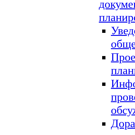
докуме
планир
Увед
обще
Прое
план
Инфо
пров
обсу
Дора