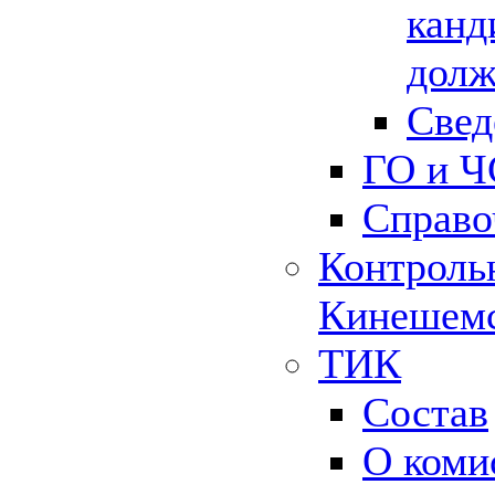
канд
долж
Свед
ГО и Ч
Справо
Контрольн
Кинешемс
ТИК
Состав
О коми