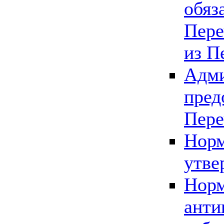
обяз
Пере
из П
Адми
пред
Пере
Норм
утве
Норм
анти