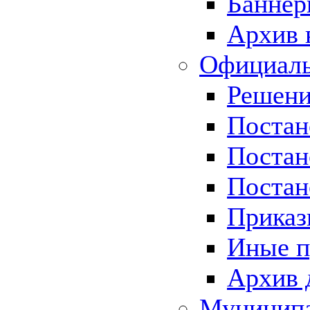
Баннер
Архив 
Официаль
Решени
Постан
Постан
Постан
Приказ
Иные п
Архив 
Муницип