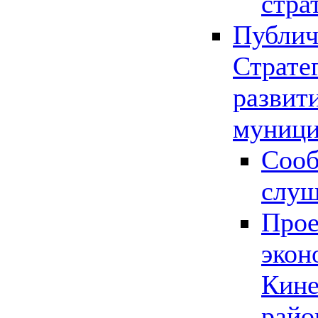
стра
Публич
Страте
развит
муници
Сооб
слу
Прое
экон
Кине
райо