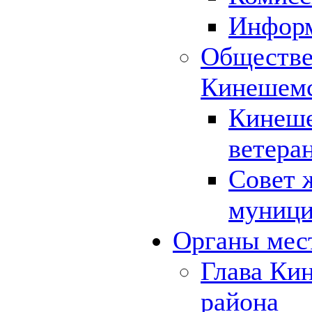
Инфор
Обществе
Кинешемс
Кинеше
ветера
Совет 
муници
Органы мес
Глава Ки
района