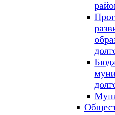
райо
Прог
разв
обра
долг
Бюдж
муни
долг
Мун
Общест