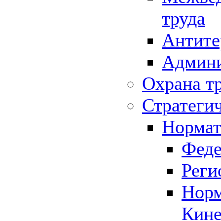
труда
Антите
Админи
Охрана т
Стратеги
Нормат
Феде
Реги
Норм
Кине