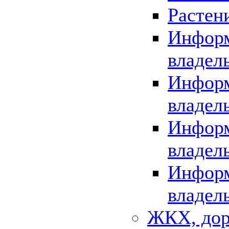
Растен
Информ
владел
Информ
владел
Информ
владел
Информ
владел
ЖКХ, дор