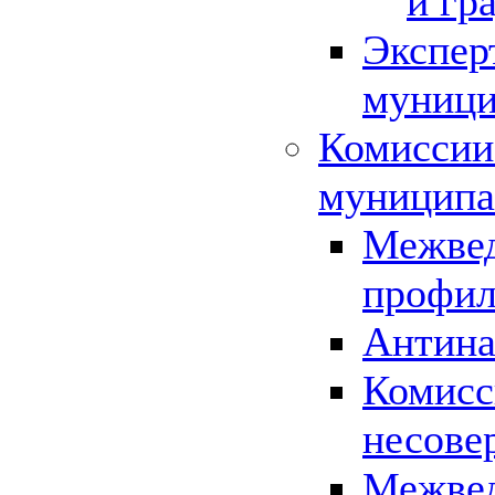
и гр
Экспер
муници
Комиссии
муниципа
Межвед
профил
Антина
Комисс
несове
Межвед