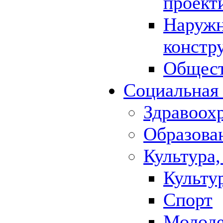
проект
Наружн
констр
Общест
Социальная
Здравоох
Образова
Культура,
Культу
Спорт
Молод