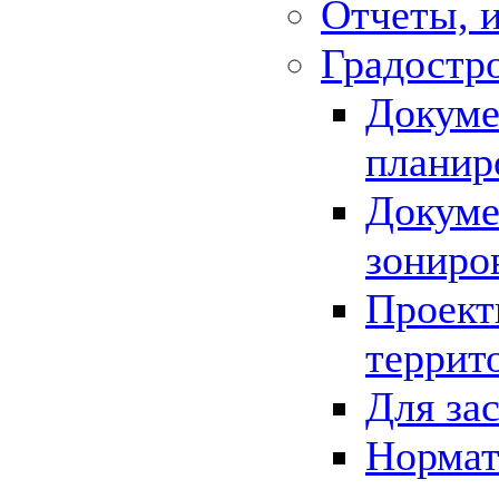
Отчеты, 
Градостр
Докуме
планир
Докуме
зониро
Проект
террит
Для за
Нормат