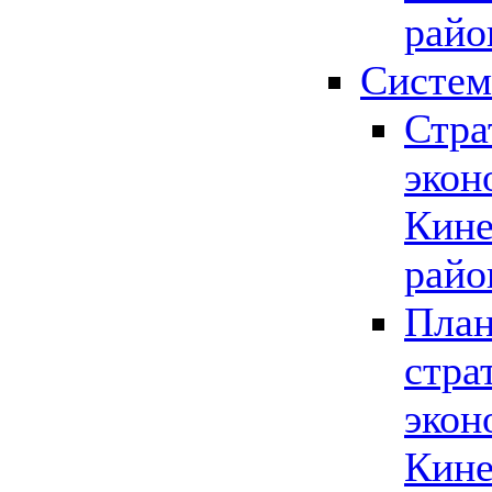
райо
Систем
Стра
экон
Кине
райо
План
стра
экон
Кине