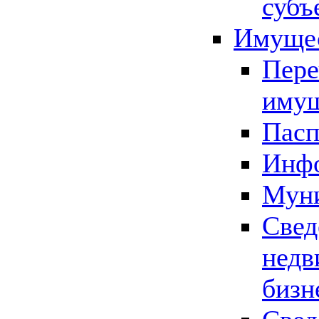
субъ
Имущес
Пере
имущ
Пасп
Инфо
Муни
Свед
недв
бизн