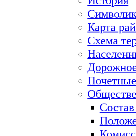
История
Символик
Карта ра
Схема те
Населенн
Дорожное 
Почетные
Обществе
Состав
Положе
Комисс