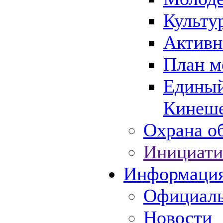
Культу
Активн
План м
Единый
Кинеше
Охрана об
Инициати
Информаци
Официаль
Новости