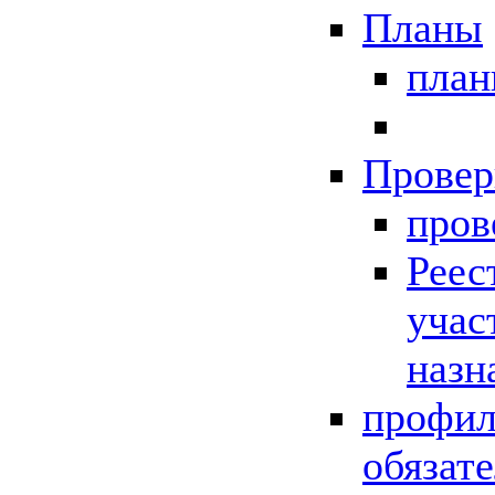
Планы
пла
Провер
пров
Реес
учас
назн
профил
обязат