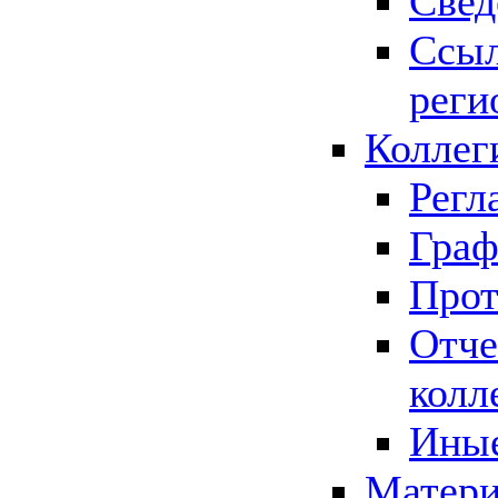
Свед
Ссыл
реги
Коллег
Регл
Граф
Прот
Отче
колл
Иные
Матери