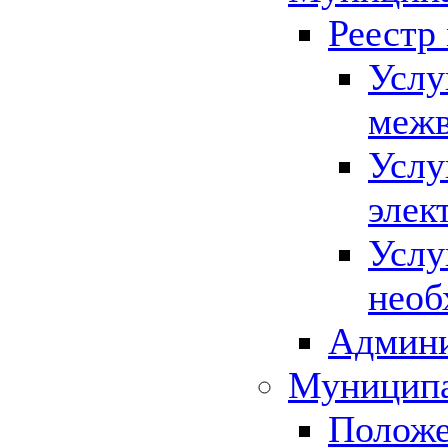
Реестр
Услу
межв
Услу
элек
Услу
необ
Админи
Муниципа
Положе